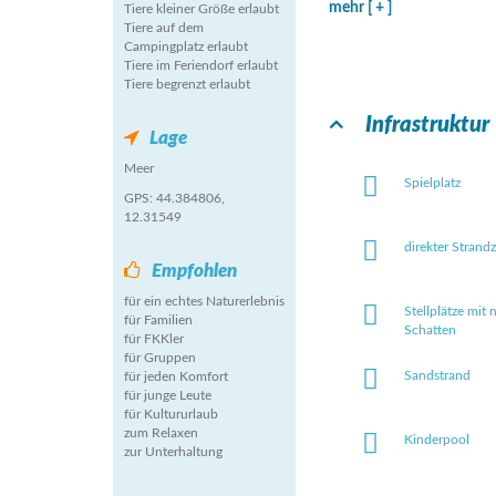
mehr [ + ]
Tiere kleiner Größe erlaubt
Tiere auf dem
Campingplatz erlaubt
Tiere im Feriendorf erlaubt
Tiere begrenzt erlaubt
Infrastruktur
Lage
Meer
Spielplatz
GPS: 44.384806,
12.31549
direkter Strand
Empfohlen
für ein echtes Naturerlebnis
Stellplätze mit 
für Familien
Schatten
für FKKler
für Gruppen
Sandstrand
für jeden Komfort
für junge Leute
für Kultururlaub
zum Relaxen
Kinderpool
zur Unterhaltung