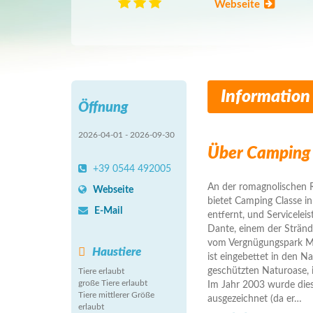
Webseite
Information
Öffnung
2026-04-01 - 2026-09-30
Über Camping 
+39 0544 492005
An der romagnolischen R
Webseite
bietet Camping Classe i
E-Mail
entfernt, und Serviceleis
Dante, einem der Strän
vom Vergnügungspark Mir
Haustiere
ist eingebettet in den N
geschützten Naturoase, 
Tiere erlaubt
große Tiere erlaubt
Im Jahr 2003 wurde dies
Tiere mittlerer Größe
ausgezeichnet (da er
…
erlaubt