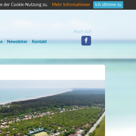
ie der Cookie-Nutzung zu.
Mehr Informationen
Ich stimme zu
Auch auf:
he
Newsletter
Kontakt