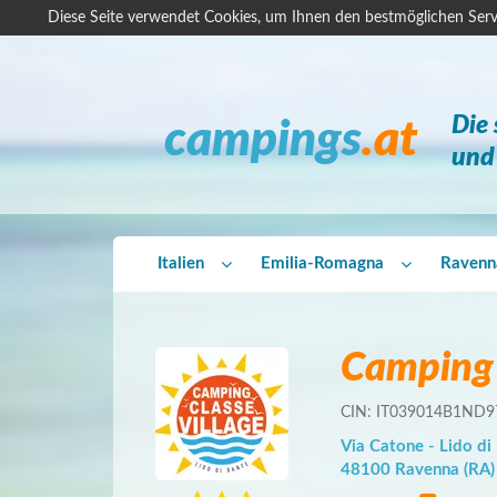
Diese Seite verwendet Cookies, um Ihnen den bestmöglichen Serv
Die
campings
.at
und 
Italien
Emilia-Romagna
Ravenn
Camping 
CIN: IT039014B1ND9
Via Catone - Lido di
48100 Ravenna (RA)