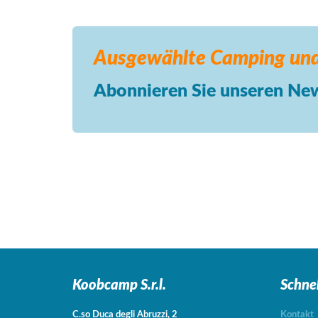
Ausgewählte Camping
und
Abonnieren Sie unseren New
Koobcamp S.r.l.
Schne
C.so Duca degli Abruzzi, 2
Kontakt