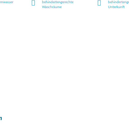
rmwasser
behindertengerechte
behinderteng
Waschräume
Unterkunft
n