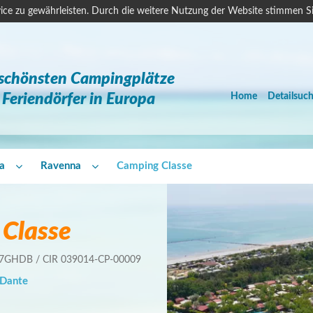
ice zu gewährleisten. Durch die weitere Nutzung der Website stimmen S
 schönsten Campingplätze
Feriendörfer in Europa
Home
Detailsuc
a
Ravenna
Camping Classe
Classe
7GHDB / CIR 039014-CP-00009
 Dante