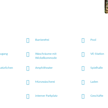
Barrierefrei
Pool
zugang
Waschräume mit
VE-Station
Wickelkommode
natürlichen
Amphitheater
Spielhalle
Münzwäscherei
Laden
interner Parkplatz
Geschäfte