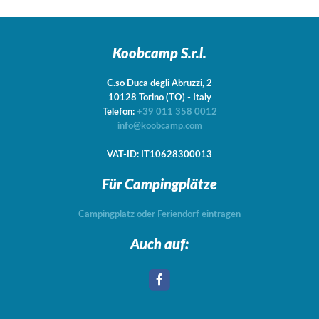
Koobcamp S.r.l.
C.so Duca degli Abruzzi, 2
10128
Torino
(TO)
-
Italy
Telefon:
+39 011 358 0012
info@koobcamp.com
VAT-ID: IT10628300013
Für Campingplätze
Campingplatz oder Feriendorf eintragen
Auch auf: