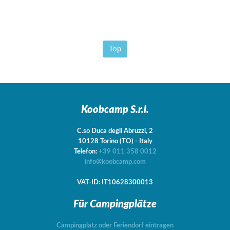
Top
Koobcamp S.r.l.
C.so Duca degli Abruzzi, 2
10128
Torino
(TO)
-
Italy
Telefon:
+39 011 358 0012
info@koobcamp.com
VAT-ID: IT10628300013
Für Campingplätze
Campingplatz oder Feriendorf eintragen