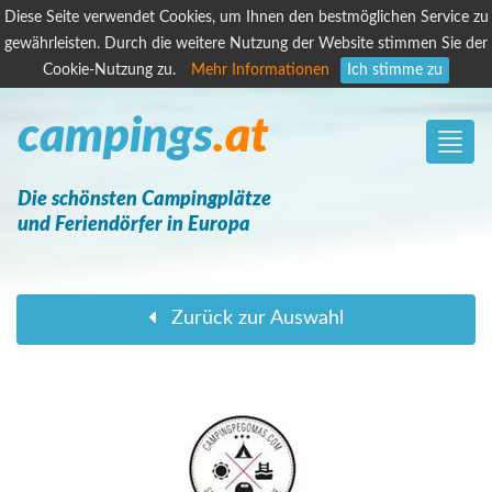
Diese Seite verwendet Cookies, um Ihnen den bestmöglichen Service zu
gewährleisten. Durch die weitere Nutzung der Website stimmen Sie der
Cookie-Nutzung zu.
Mehr Informationen
Ich stimme zu
campings
.at
Toggle
naviga
Die schönsten Campingplätze
und Feriendörfer in Europa
Zurück zur Auswahl