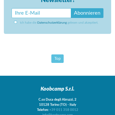
Newsletter!
Abonnieren
Ich habe die
Datenschutzerklärung
gelesen und akzeptiert.
Top
Koobcamp S.r.l.
C.so Duca degli Abruzzi, 2
10128
Torino
(TO)
-
Italy
Telefon:
+39 011 358 0012