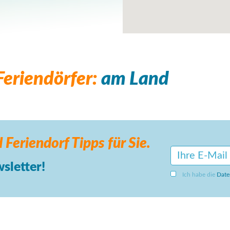
eriendörfer:
am Land
 Feriendorf
Tipps für Sie.
sletter!
Ich habe die
Date