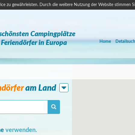
ice zu gewährleisten. Durch die weitere Nutzung der Website stimmen S
 schönsten Campingplätze
Feriendörfer in Europa
Home
Detailsuc
ndörfer
am Land
he
verwenden.