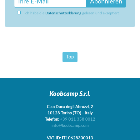
Abonnieren
Ich habe die
Datenschutzerklärung
gelesen und akzeptiert.
Top
Koobcamp S.r.l.
C.so Duca degli Abruzzi, 2
10128
Torino
(TO)
-
Italy
Telefon:
+39 011 358 0012
info@koobcamp.com
VAT-ID: IT10628300013