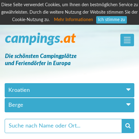
Diese Seite verwendet Cookies, um Ihnen den bestmöglichen Service zu
gewährleisten. Durch die weitere Nutzung der Website stimmen Sie der
Cookie-Nutzung zu.
Mehr Informationen
Ich stimme zu
campings
.at
Toggle
naviga
Die schönsten Campingplätze
und Feriendörfer in Europa
Kroatien
Berge