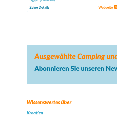
Ugljan
(
Zaratina
)
Zeige Details
Webseite
Ausgewählte Camping
und
Abonnieren Sie unseren New
Wissenswertes über
Kroatien