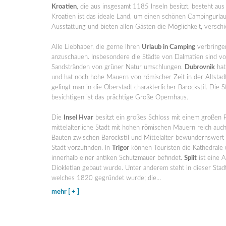
Kroatien
, die aus insgesamt 1185 Inseln besitzt, besteht au
Kroatien ist das ideale Land, um einen schönen Campingurlau
Ausstattung und bieten allen Gästen die Möglichkeit, verschi
Alle Liebhaber, die gerne Ihren
Urlaub in Camping
verbringen
anzuschauen. Insbesondere die Städte von Dalmatien sind von
Sandstränden von grüner Natur umschlungen.
Dubrovnik
hat
und hat noch hohe Mauern von römischer Zeit in der Altstad
gelingt man in die Oberstadt charakterlicher Barockstil. Die
besichtigen ist das prächtige Große Opernhaus.
Die
Insel Hvar
besitzt ein großes Schloss mit einem großen 
mittelalterliche Stadt mit hohen römischen Mauern reich au
Bauten zwischen Barockstil und Mittelalter bewundernswert s
Stadt vorzufinden. In
Trigor
können Touristen die Kathedrale 
innerhalb einer antiken Schutzmauer befindet.
Split
ist eine A
Diokletian gebaut wurde. Unter anderem steht in dieser Sta
welches 1820 gegründet wurde; die
…
mehr [ + ]