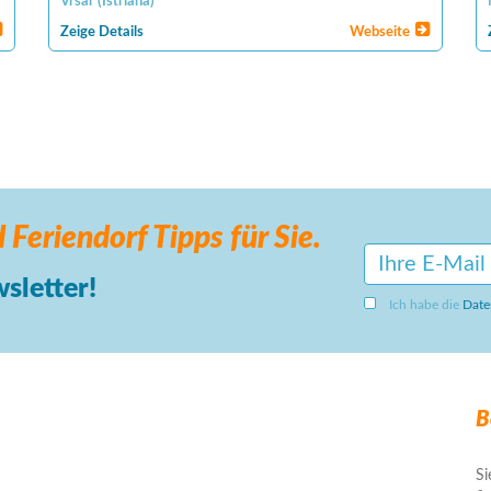
Vrsar
(
Istriana
)
Zeige Details
Webseite
 Feriendorf
Tipps für Sie.
sletter!
Ich habe die
Date
B
Si