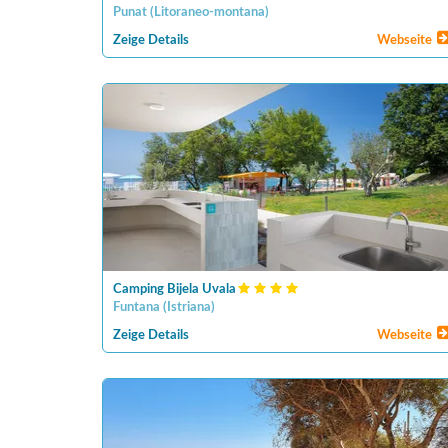
Punat
(
Litoraneo-montana
)
Zeige Details
Webseite
Camping Bijela Uvala
Funtana
(
Istriana
)
Zeige Details
Webseite