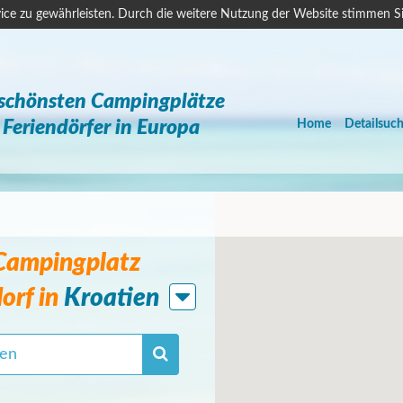
ice zu gewährleisten. Durch die weitere Nutzung der Website stimmen S
 schönsten Campingplätze
Feriendörfer in Europa
Home
Detailsuc
 Campingplatz
orf in
Kroatien