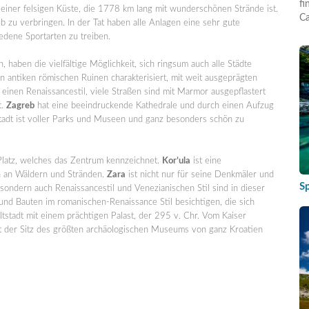
fi
s einer felsigen Küste, die 1778 km lang mit wunderschönen Strände ist.
Ca
b zu verbringen. In der Tat haben alle Anlagen eine sehr gute
edene Sportarten zu treiben.
, haben die vielfältige Möglichkeit, sich ringsum auch alle Städte
 antiken römischen Ruinen charakterisiert, mit weit ausgeprägten
 einen Renaissancestil, viele Straßen sind mit Marmor ausgepflastert
t.
Zagreb
hat eine beeindruckende Kathedrale und durch einen Aufzug
 Stadt ist voller Parks und Museen und ganz besonders schön zu
Platz, welches das Zentrum kennzeichnet.
Kor’ula
ist eine
ch an Wäldern und Stränden.
Zara
ist nicht nur für seine Denkmäler und
S
ondern auch Renaissancestil und Venezianischen Stil sind in dieser
und Bauten im romanischen-Renaissance Stil besichtigen, die sich
ltstadt mit einem prächtigen Palast, der 295 v. Chr. Vom Kaiser
dt der Sitz des größten archäologischen Museums von ganz Kroatien