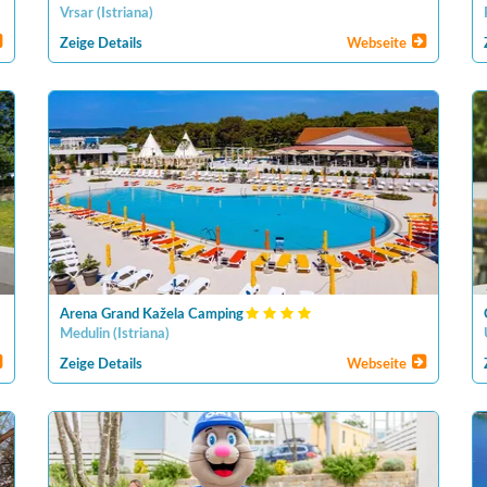
Vrsar
(
Istriana
)
Zeige Details
Webseite
Arena Grand Kažela Camping
Medulin
(
Istriana
)
Zeige Details
Webseite