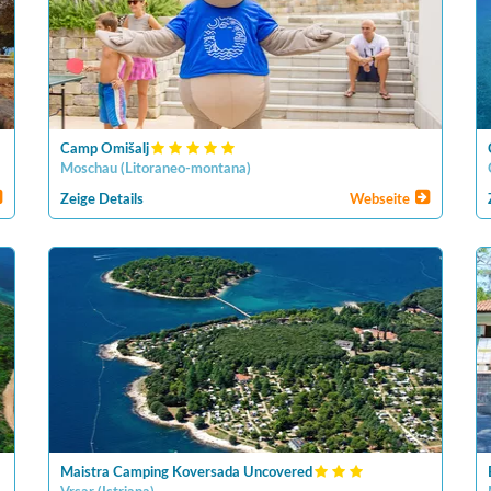
Camp Omišalj
Moschau
(
Litoraneo-montana
)
Zeige Details
Webseite
Maistra Camping Koversada Uncovered