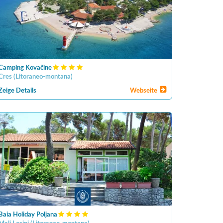
Camping Kovačine
Cres
(
Litoraneo-montana
)
Zeige Details
Webseite
Baia Holiday Poljana