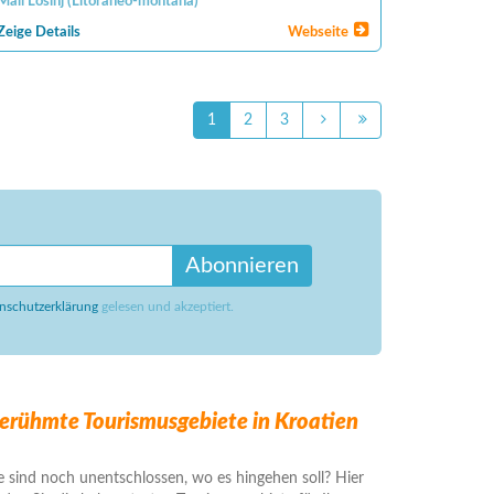
Mali Losinj
(
Litoraneo-montana
)
Zeige Details
Webseite
1
2
3
Abonnieren
nschutzerklärung
gelesen und akzeptiert.
erühmte Tourismusgebiete in Kroatien
e sind noch unentschlossen, wo es hingehen soll? Hier