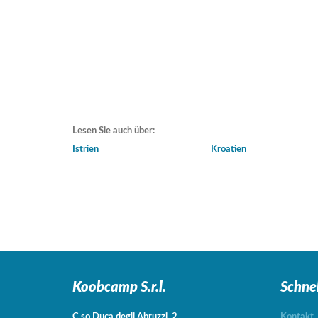
Lesen Sie auch über:
Istrien
Kroatien
Koobcamp S.r.l.
Schne
C.so Duca degli Abruzzi, 2
Kontakt