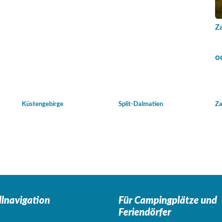
Z
o
Küstengebirge
Split-Dalmatien
Za
llnavigation
Für Campingplätze
und
Feriendörfer