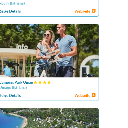
Rovinj
(
Istriana
)
Zeige Details
Webseite
Camping Park Umag
Umago
(
Istriana
)
Zeige Details
Webseite