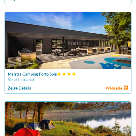
Maistra Camping Porto Sole
Vrsar
(
Istriana
)
Zeige Details
Webseite