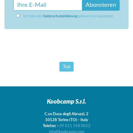
Abonnieren
Ich habe die
Datenschutzerklärung
gelesen und akzeptiert.
Top
Koobcamp S.r.l.
C.so Duca degli Abruzzi, 2
10128
Torino
(TO)
-
Italy
Telefon:
+39 011 358 0012
info@koobcamp.com