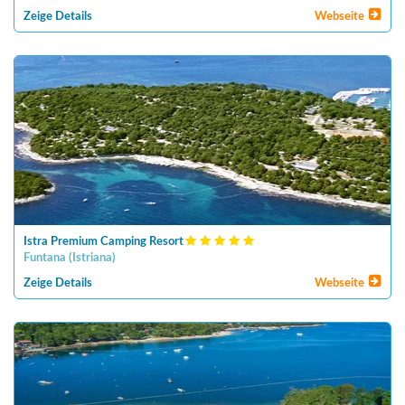
Zeige Details
Webseite
Istra Premium Camping Resort
Funtana
(
Istriana
)
Zeige Details
Webseite