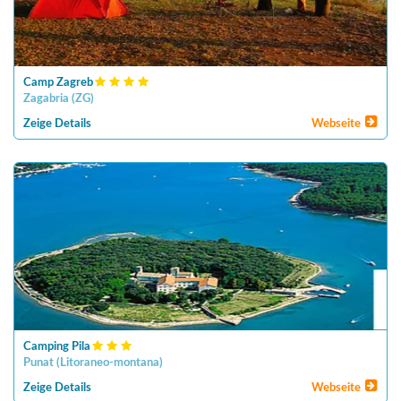
Camp Zagreb
Zagabria
(
ZG
)
Zeige Details
Webseite
Camping Pila
Punat
(
Litoraneo-montana
)
Zeige Details
Webseite