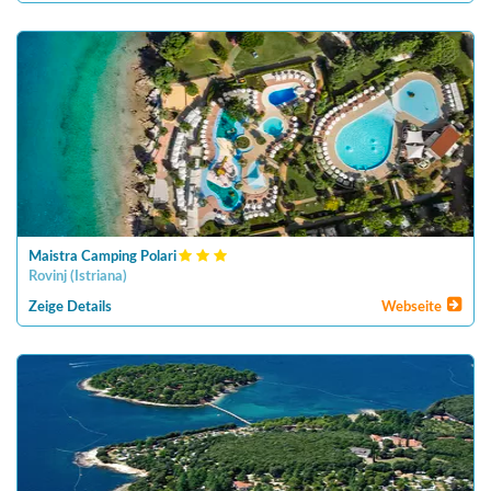
Maistra Camping Polari
Rovinj
(
Istriana
)
Zeige Details
Webseite