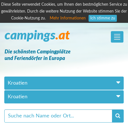
Diese Seite verwendet Cookies, um Ihnen den bestmöglichen Service zu
gewährleisten. Durch die weitere Nutzung der Website stimmen Sie der
Cookie-Nutzung zu.
Mehr Informationen
Ich stimme zu
campings
.at
Toggle
naviga
Die schönsten Campingplätze
und Feriendörfer in Europa
Kroatien
Kroatien