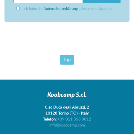
Ich habe die
Datenschutzerklärung
gelesen und akzeptiert.
Top
Koobcamp S.r.l.
C.so Duca degli Abruzzi, 2
10128
Torino
(TO)
-
Italy
Telefon:
+39 011 358 0012
info@koobcamp.com