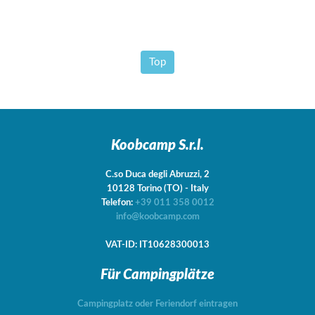
Top
Koobcamp S.r.l.
C.so Duca degli Abruzzi, 2
10128
Torino
(TO)
-
Italy
Telefon:
+39 011 358 0012
info@koobcamp.com
VAT-ID: IT10628300013
Für Campingplätze
Campingplatz oder Feriendorf eintragen