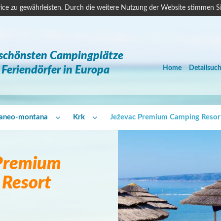
ice zu gewährleisten. Durch die weitere Nutzung der Website stimmen S
 schönsten Campingplätze
Feriendörfer in Europa
Home
Detailsuc
raneo-montana
Krk
Ježevac Premium Camping Resor
 Premium
Resort