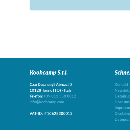
Koobcamp S.r.l.
Schne
C.so Duca degli Abruzzi, 2
Kontakt
10128
Torino
(TO)
-
Italy
Newslett
Telefon:
+39 011 358 0012
Detailsu
info@koobcamp.com
Über uns
Impress
VAT-ID: IT10628300013
Disclaim
Datensch