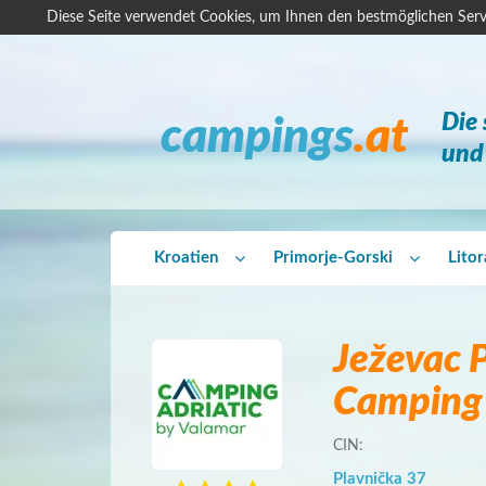
Diese Seite verwendet Cookies, um Ihnen den bestmöglichen Serv
Die
campings
.at
und 
Kroatien
Primorje-Gorski
Lito
Ježevac
Camping 
CIN:
Plavnička 37