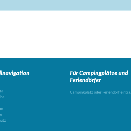
llnavigation
Für Campingplätze
und
Feriendörfer
er
Campingplatz oder Feriendorf eintr
che
um
er
utz