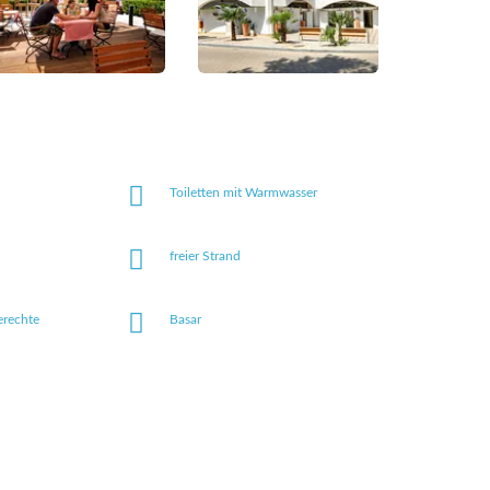
Toiletten mit Warmwasser
freier Strand
erechte
Basar