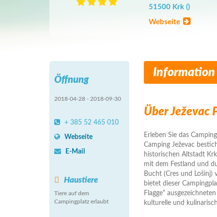
51500 Krk ()
Webseite
Information
Öffnung
2018-04-28 - 2018-09-30
Über Ježevac 
+ 385 52 465 010
Erleben Sie das Camping
Webseite
Camping Ježevac bestich
E-Mail
historischen Altstadt Kr
mit dem Festland und du
Bucht (Cres und Lošinj) 
Haustiere
bietet dieser Campingpl
Flagge“ ausgezeichneten
Tiere auf dem
Campingplatz erlaubt
kulturelle und kulinarisc