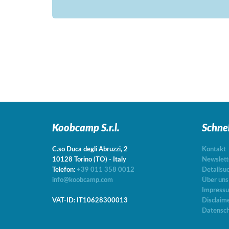
Koobcamp S.r.l.
Schne
C.so Duca degli Abruzzi, 2
Kontakt
10128
Torino
(TO)
-
Italy
Newslett
Telefon:
+39 011 358 0012
Detailsu
info@koobcamp.com
Über uns
Impress
VAT-ID: IT10628300013
Disclaim
Datensch