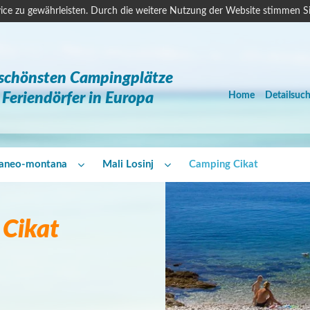
ice zu gewährleisten. Durch die weitere Nutzung der Website stimmen S
 schönsten Campingplätze
Feriendörfer in Europa
Home
Detailsuc
raneo-montana
Mali Losinj
Camping Cikat
Cikat