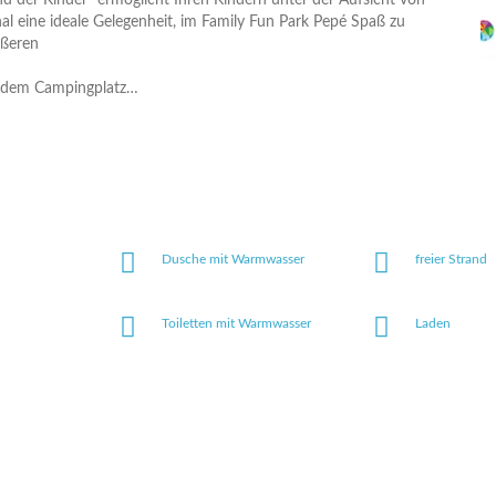
d der Kinder“ ermöglicht Ihren Kindern unter der Aufsicht von
al eine ideale Gelegenheit, im Family Fun Park Pepé Spaß zu
ößeren
uf dem Campingplatz
…
Dusche mit Warmwasser
freier Strand
Toiletten mit Warmwasser
Laden