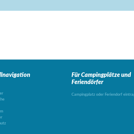
llnavigation
Für Campingplätze
und
Feriendörfer
er
Campingplatz oder Feriendorf eintr
che
um
er
utz