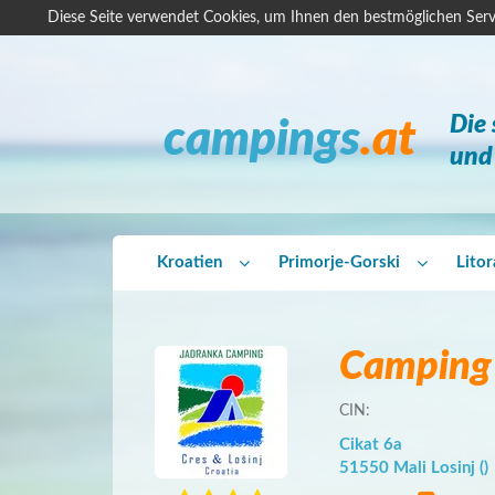
Diese Seite verwendet Cookies, um Ihnen den bestmöglichen Serv
Die
campings
.at
und 
Kroatien
Primorje-Gorski
Lito
Camping 
CIN:
Cikat 6a
51550 Mali Losinj ()