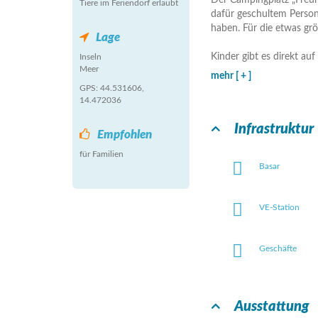
Der Campingplatz „Freun
Tiere im Feriendorf erlaubt
dafür geschultem Person
haben. Für die etwas gr
Lage
Kinder gibt es direkt a
Inseln
Meer
mehr [ + ]
GPS: 44.531606,
14.472036
Infrastruktur
Empfohlen
für Familien
Basar
VE-Station
Geschäfte
Ausstattung