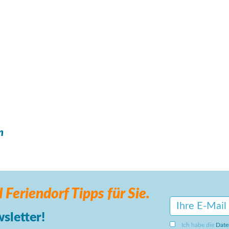
n
 Feriendorf
Tipps für Sie.
sletter!
Ich habe die
Date