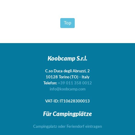
Top
Koobcamp S.r.l.
C.so Duca degli Abruzzi, 2
10128
Torino
(TO)
-
Italy
Telefon:
+39 011 358 0012
info@koobcamp.com
VAT-ID: IT10628300013
Für Campingplätze
Campingplatz oder Feriendorf eintragen