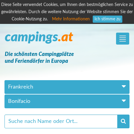
Diese Seite verwendet Cookies, um Ihnen den bestmöglichen Service zu
gewährleisten. Durch die weitere Nutzung der Website stimmen Sie der
Cookie-Nutzung zu.
Mehr Informationen
Ich stimme zu
campings
.at
Toggle
naviga
Die schönsten Campingplätze
und Feriendörfer in Europa
Frankreich
Bonifacio