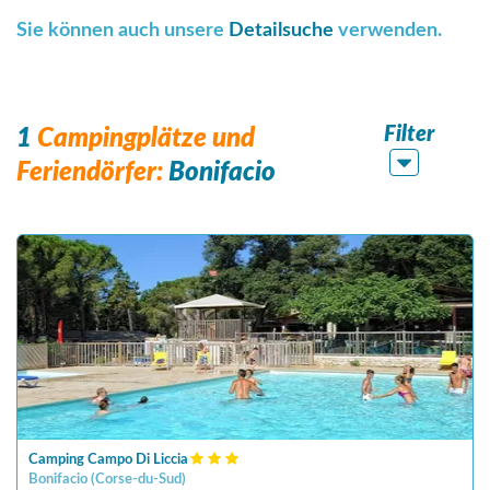
Sie können auch unsere
Detailsuche
verwenden.
Filter
1
Campingplätze und
Feriendörfer:
Bonifacio
Camping Campo Di Liccia
Bonifacio
(
Corse-du-Sud
)