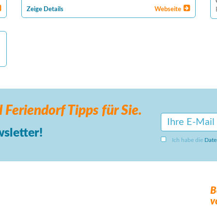
Zeige Details
Webseite
 Feriendorf
Tipps für Sie.
sletter!
Ich habe die
Date
B
v