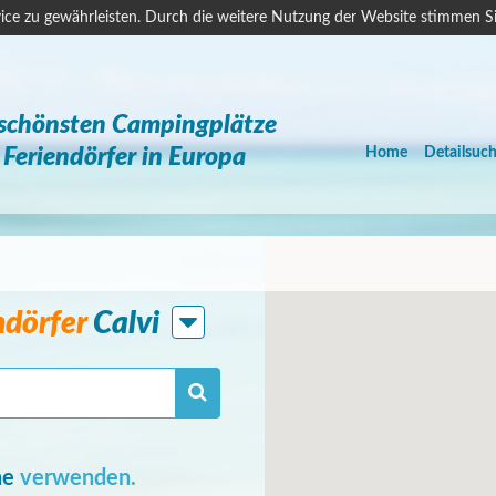
ice zu gewährleisten. Durch die weitere Nutzung der Website stimmen S
 schönsten Campingplätze
Feriendörfer in Europa
Home
Detailsuc
ndörfer
Calvi
he
verwenden.