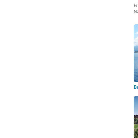
En
Nä
B