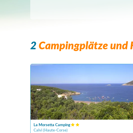
2
Campingplätze und F
La Morsetta Camping
Calvi
(
Haute-Corse
)