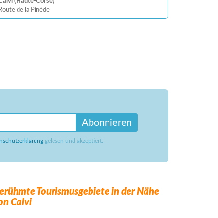
Calvi (Haute-Corse)
Route de la Pinède
Abonnieren
nschutzerklärung
gelesen und akzeptiert.
erühmte Tourismusgebiete in der Nähe
on Calvi