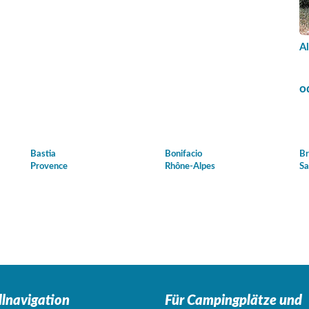
Al
o
Bastia
Bonifacio
Br
Provence
Rhône-Alpes
Sa
llnavigation
Für Campingplätze
und