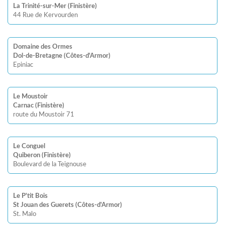
La Trinité-sur-Mer (Finistère)
44 Rue de Kervourden
Domaine des Ormes
Dol-de-Bretagne (Côtes-d'Armor)
Epiniac
Le Moustoir
Carnac (Finistère)
route du Moustoir 71
Le Conguel
Quiberon (Finistère)
Boulevard de la Teignouse
Le P'tit Bois
St Jouan des Guerets (Côtes-d'Armor)
St. Malo