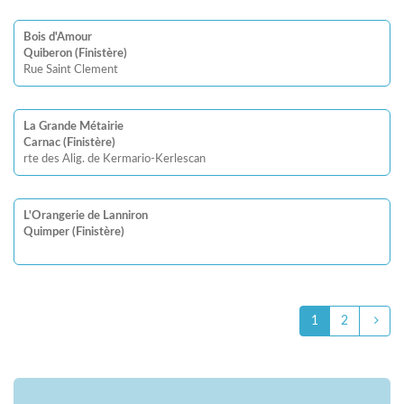
Bois d'Amour
Quiberon (Finistère)
Rue Saint Clement
La Grande Métairie
Carnac (Finistère)
rte des Alig. de Kermario-Kerlescan
L'Orangerie de Lanniron
Quimper (Finistère)
1
2