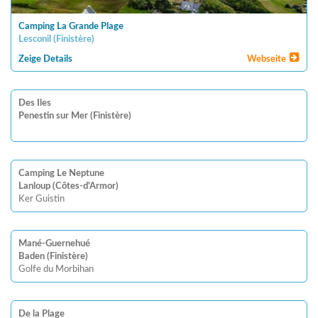
Camping La Grande Plage
Lesconil
(
Finistère
)
Zeige Details
Webseite
Des Iles
Penestin sur Mer (Finistère)
Camping Le Neptune
Lanloup (Côtes-d'Armor)
Ker Guistin
Mané-Guernehué
Baden (Finistère)
Golfe du Morbihan
De la Plage