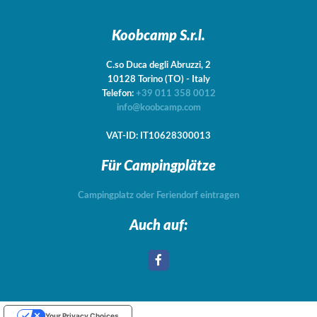
Koobcamp S.r.l.
C.so Duca degli Abruzzi, 2
10128
Torino
(TO)
-
Italy
Telefon:
+39 011 358 0012
info@koobcamp.com
VAT-ID: IT10628300013
Für Campingplätze
Campingplatz oder Feriendorf eintragen
Auch auf:
Your Privacy Choices