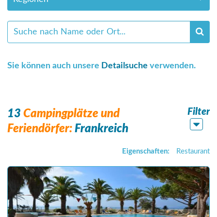
Sie können auch unsere
Detailsuche
verwenden.
Filter
13
Campingplätze und
Feriendörfer:
Frankreich
Eigenschaften:
Restaurant