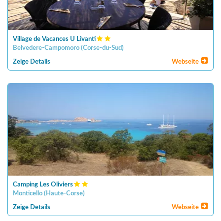
Village de Vacances U Livanti
Belvedere-Campomoro
(
Corse-du-Sud
)
Zeige Details
Webseite
Camping Les Oliviers
Monticello
(
Haute-Corse
)
Zeige Details
Webseite