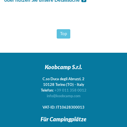
oder nutzen Sie unsere Detailsuche
Top
Koobcamp S.r.l.
C.so Duca degli Abruzzi, 2
10128
Torino
(TO)
-
Italy
Telefon:
+39 011 358 0012
info@koobcamp.com
VAT-ID: IT10628300013
Für Campingplätze