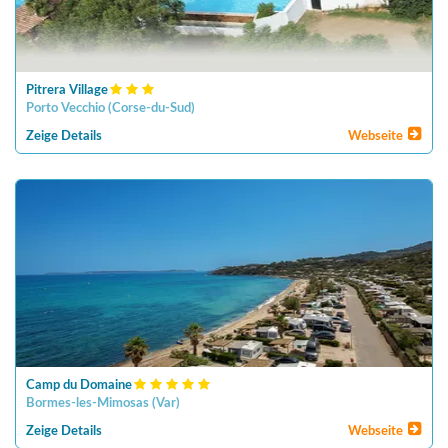
Pitrera Village
Porto Vecchio
(
Corse-du-Sud
)
Zeige Details
Webseite
Camp du Domaine
Bormes-les-Mimosas
(
Var
)
Zeige Details
Webseite