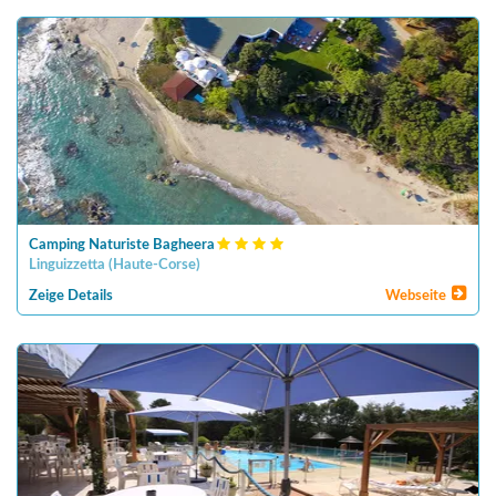
Camping Naturiste Bagheera
Linguizzetta
(
Haute-Corse
)
Zeige Details
Webseite