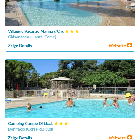
Villaggio Vacanze Marina d'Oru
Ghisonaccia
(
Haute-Corse
)
Zeige Details
Webseite
Camping Campo Di Liccia
Bonifacio
(
Corse-du-Sud
)
Zeige Details
Webseite