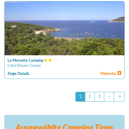
La Morsetta Camping
Calvi
(
Haute-Corse
)
Zeige Details
Webseite
1
2
3
Ausgewählte Camping
Tipps