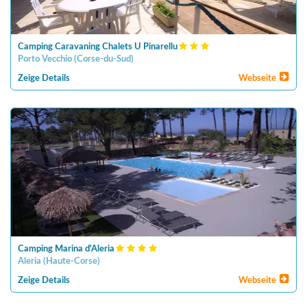
Camping Caravaning Chalets U Pinarellu
Porto Vecchio
(
Corse-du-Sud
)
Zeige Details
Webseite
Camping Marina d'Aleria
Aleria
(
Haute-Corse
)
Zeige Details
Webseite