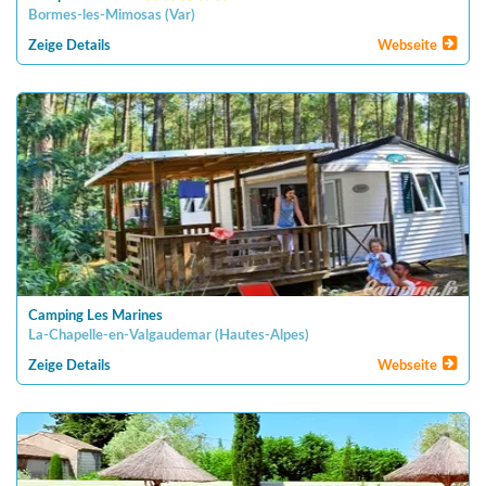
Bormes-les-Mimosas
(
Var
)
Zeige Details
Webseite
Camping Les Marines
La-Chapelle-en-Valgaudemar
(
Hautes-Alpes
)
Zeige Details
Webseite