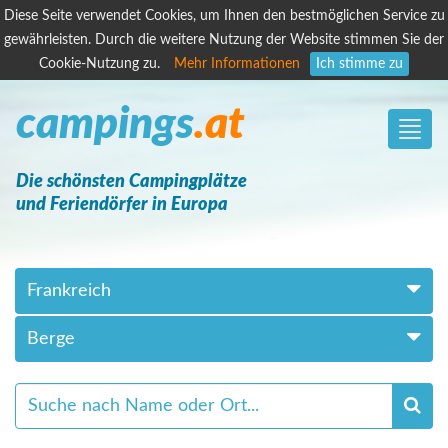
Diese Seite verwendet Cookies, um Ihnen den bestmöglichen Service zu
gewährleisten. Durch die weitere Nutzung der Website stimmen Sie der
Cookie-Nutzung zu.
Mehr Informationen
Ich stimme zu
campings
.at
Toggle
naviga
Die schönsten Campingplätze
und Feriendörfer in Europa
Frankreich
Berge