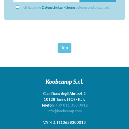
Ich habe die
Datenschutzerklärung
gelesen und akzeptiert.
Top
Koobcamp S.r.l.
C.so Duca degli Abruzzi, 2
10128
Torino
(TO)
-
Italy
Telefon:
+39 011 358 0012
info@koobcamp.com
VAT-ID: IT10628300013