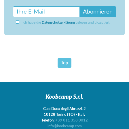
Abonnieren
Ich habe die
Datenschutzerklärung
gelesen und akzeptiert.
Top
Koobcamp S.r.l.
C.so Duca degli Abruzzi, 2
10128
Torino
(TO)
-
Italy
Telefon:
+39 011 358 0012
info@koobcamp.com