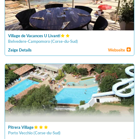
Village de Vacances U Livanti
Belvedere-Campomoro
(
Corse-du-Sud
)
Zeige Details
Webseite
Pitrera Village
Porto Vecchio
(
Corse-du-Sud
)