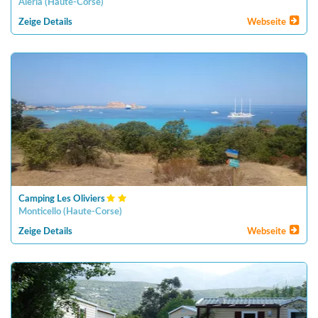
Aleria
(
Haute-Corse
)
Zeige Details
Webseite
Camping Les Oliviers
Monticello
(
Haute-Corse
)
Zeige Details
Webseite