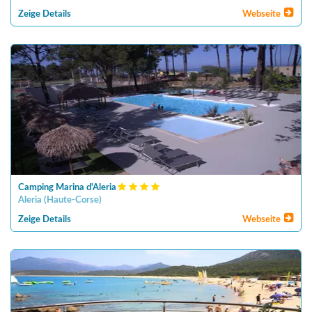
Zeige Details
Webseite
Camping Marina d'Aleria
Aleria
(
Haute-Corse
)
Zeige Details
Webseite