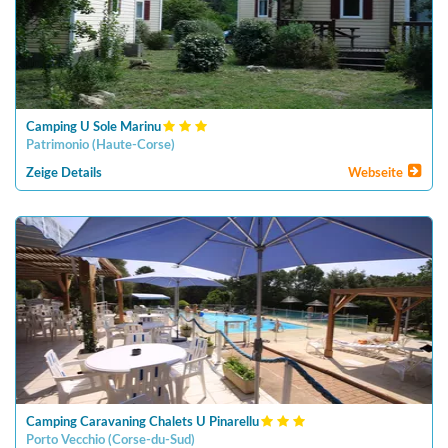
Camping U Sole Marinu
Patrimonio
(
Haute-Corse
)
Zeige Details
Webseite
Camping Caravaning Chalets U Pinarellu
Porto Vecchio
(
Corse-du-Sud
)