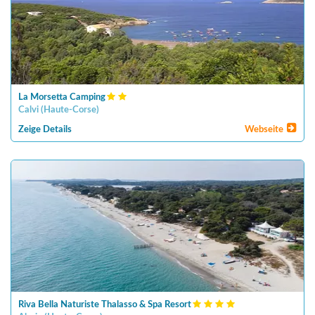
La Morsetta Camping
Calvi
(
Haute-Corse
)
Zeige Details
Webseite
Riva Bella Naturiste Thalasso & Spa Resort