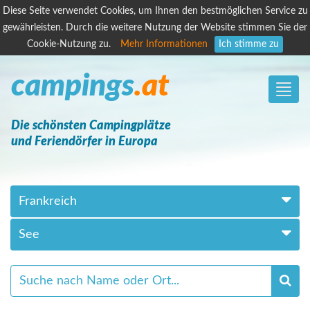
Diese Seite verwendet Cookies, um Ihnen den bestmöglichen Service zu
gewährleisten. Durch die weitere Nutzung der Website stimmen Sie der
Cookie-Nutzung zu.
Mehr Informationen
Ich stimme zu
campings
.at
Toggle
naviga
Die schönsten Campingplätze
und Feriendörfer in Europa
Frankreich
See