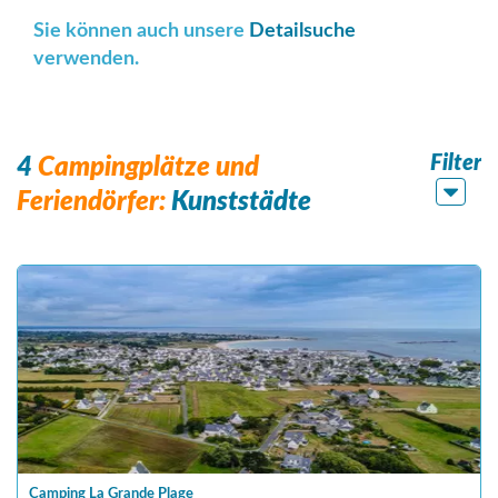
Sie können auch unsere
Detailsuche
verwenden.
Filter
4
Campingplätze und
Feriendörfer:
Kunststädte
Camping La Grande Plage