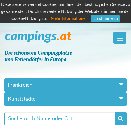
Diese Seite verwendet Cookies, um Ihnen den bestmöglichen Service zu
gewährleisten. Durch die weitere Nutzung der Website stimmen Sie der
Cookie-Nutzung zu.
Mehr Informationen
Ich stimme zu
campings
.at
Toggle
naviga
Die schönsten Campingplätze
und Feriendörfer in Europa
Frankreich
Kunststädte