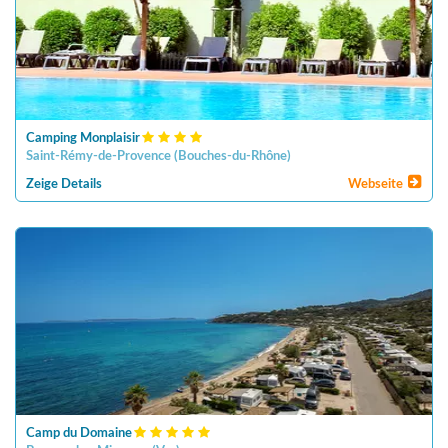
Camping Monplaisir
Saint-Rémy-de-Provence
(
Bouches-du-Rhône
)
Zeige Details
Webseite
Camp du Domaine