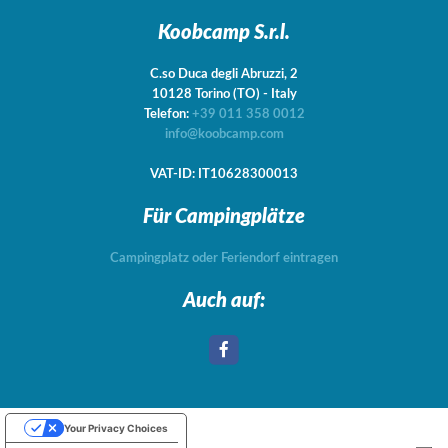
Koobcamp S.r.l.
C.so Duca degli Abruzzi, 2
10128
Torino
(TO)
-
Italy
Telefon:
+39 011 358 0012
info@koobcamp.com
VAT-ID: IT10628300013
Für Campingplätze
Campingplatz oder Feriendorf eintragen
Auch auf:
Your Privacy Choices