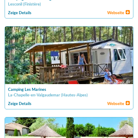
Lesconil
(
Finistère
)
Zeige Details
Webseite
Camping Les Marines
La-Chapelle-en-Valgaudemar
(
Hautes-Alpes
)
Zeige Details
Webseite