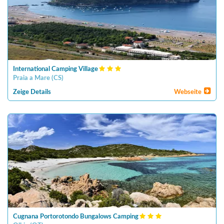
International Camping Village
Praia a Mare
(
CS
)
Zeige Details
Webseite
Cugnana Portorotondo Bungalows Camping