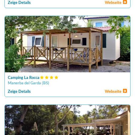
Zeige Details
Webseite
Camping La Rocca
Manerba del Garda
(
BS
)
Zeige Details
Webseite