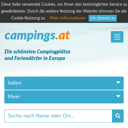
Diese Seite verwendet Cookies, um Ihnen den bestmöglichen Service zu
gewährleisten. Durch die weitere Nutzung der Website stimmen Sie der
Cookie-Nutzung zu.
Mehr Informationen
Ich stimme zu
campings
.at
Toggle
naviga
Die schönsten Campingplätze
und Feriendörfer in Europa
Italien
Meer