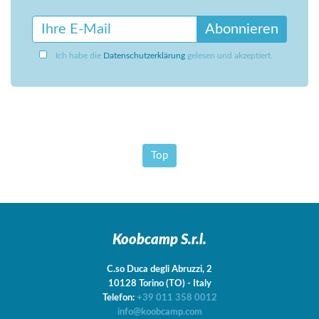
Abonnieren
Ich habe die
Datenschutzerklärung
gelesen und akzeptiert.
Top
Koobcamp S.r.l.
C.so Duca degli Abruzzi, 2
10128
Torino
(TO)
-
Italy
Telefon:
+39 011 358 0012
info@koobcamp.com