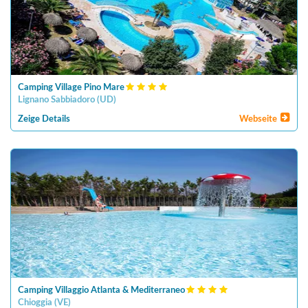
Camping Village Pino Mare
Lignano Sabbiadoro
(
UD
)
Zeige Details
Webseite
Camping Villaggio Atlanta & Mediterraneo
Chioggia
(
VE
)