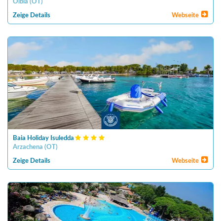
Olbia
(
OT
)
Zeige Details
Webseite
Baia Holiday Isuledda
Arzachena
(
OT
)
Zeige Details
Webseite