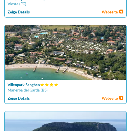
Vieste
(
FG
)
Zeige Details
Webseite
Villenpark Sanghen
Manerba del Garda
(
BS
)
Zeige Details
Webseite