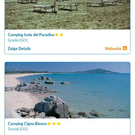
Camping Isola del Paradiso
Grado
(
GO
)
Zeige Details
Webseite
Camping Cigno Bianco
Tortolì
(
OG
)