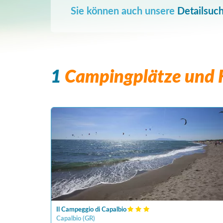
Sie können auch unsere
Detailsuc
1
Campingplätze und F
Il Campeggio di Capalbio
Capalbio
(
GR
)