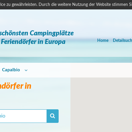
ice zu gewährleisten. Durch die weitere Nutzung der Website stimmen S
 schönsten Campingplätze
Feriendörfer in Europa
Home
Detailsuc
Capalbio
dörfer in