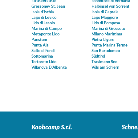
Etruskerküste
Fondotoce di Verbania
Gressoney St. Jean
Halbinsel von Sorrent
Isola d'Ischia
Isola di Capraia
Lago di Levico
Lago Maggiore
Lido di Jesolo
Lido di Pomposa
Marina di Campo
Marina di Grosseto
Metaponto Lido
Milano Marittima
Paestum
Pietra Ligure
Punta Ala
Punta Marina Terme
Salto di Fondi
San Bartolomeo
Sottomarina
Südtirol
Tortoreto Lido
Trasimeno See
Villanova D'Albenga
Völs am Schlern
Koobcamp S.r.l.
Schne