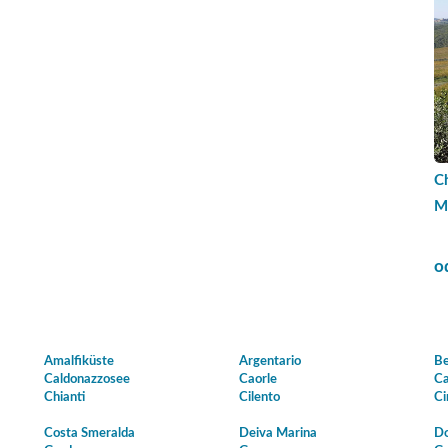
Ch
M
o
Amalfiküste
Argentario
Be
Caldonazzosee
Caorle
Ca
Chianti
Cilento
Ci
Costa Smeralda
Deiva Marina
Do