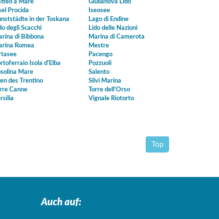
tteo a Mare
Giulianova Lido
sel Procida
Iseosee
nststädte in der Toskana
Lago di Endine
do degli Scacchi
Lido delle Nazioni
rina di Bibbona
Marina di Camerota
rina Romea
Mestre
tasee
Pacengo
rtoferraio Isola d'Elba
Pozzuoli
solina Mare
Salento
en des Trentino
Silvi Marina
rre Canne
Torre dell'Orso
rsilia
Vignale Riotorto
Top
Auch auf: