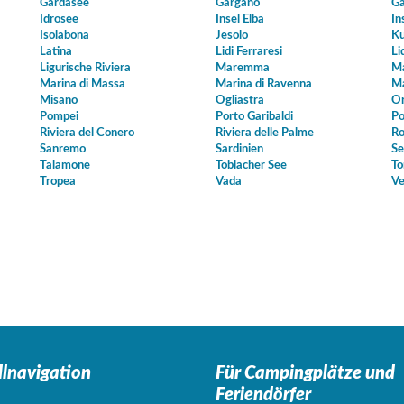
Gardasee
Gargano
Ga
Idrosee
Insel Elba
In
Isolabona
Jesolo
Ku
Latina
Lidi Ferraresi
Li
Ligurische Riviera
Maremma
Ma
Marina di Massa
Marina di Ravenna
Ma
Misano
Ogliastra
Or
Pompei
Porto Garibaldi
Po
Riviera del Conero
Riviera delle Palme
Ro
Sanremo
Sardinien
Se
Talamone
Toblacher See
To
Tropea
Vada
Ve
llnavigation
Für Campingplätze
und
Feriendörfer