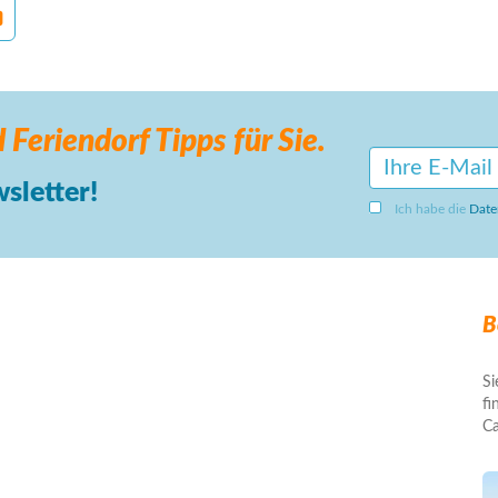
 Feriendorf
Tipps für Sie.
sletter!
Ich habe die
Date
B
Si
fi
Ca