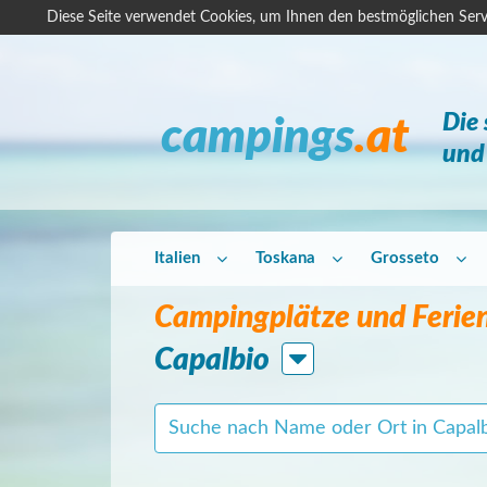
Diese Seite verwendet Cookies, um Ihnen den bestmöglichen Serv
Die
campings
.at
und 
Italien
Toskana
Grosseto
Campingplätze und Ferien
Capalbio