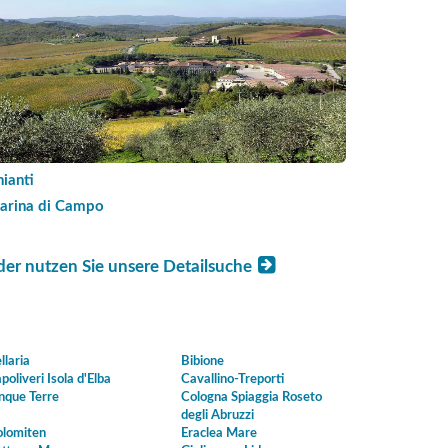
ianti
arina di Campo
der nutzen Sie unsere Detailsuche
llaria
Bibione
poliveri Isola d'Elba
Cavallino-Treporti
nque Terre
Cologna Spiaggia Roseto
degli Abruzzi
lomiten
Eraclea Mare