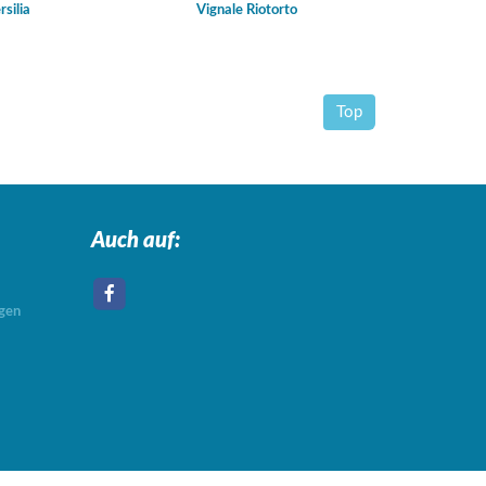
rsilia
Vignale Riotorto
Top
Auch auf:
agen