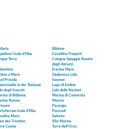
llaria
Bibione
poliveri Isola d'Elba
Cavallino-Treporti
nque Terre
Cologna Spiaggia Roseto
degli Abruzzi
lomiten
Eraclea Mare
tteo a Mare
Giulianova Lido
sel Procida
Iseosee
nststädte in der Toskana
Lago di Endine
do degli Scacchi
Lido delle Nazioni
rina di Bibbona
Marina di Camerota
rina Romea
Mestre
tasee
Pacengo
rtoferraio Isola d'Elba
Pozzuoli
solina Mare
Salento
en des Trentino
Silvi Marina
rre Canne
Torre dell'Orso