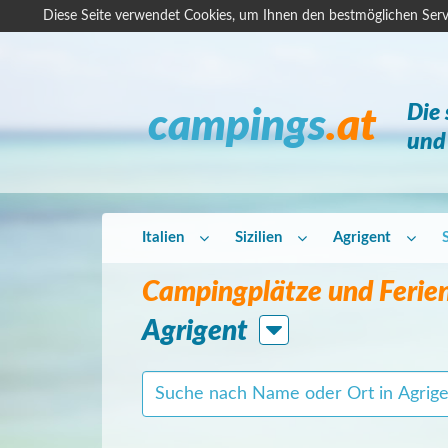
Diese Seite verwendet Cookies, um Ihnen den bestmöglichen Serv
Die
campings
.at
und 
Italien
Sizilien
Agrigent
Campingplätze und Ferien
Agrigent