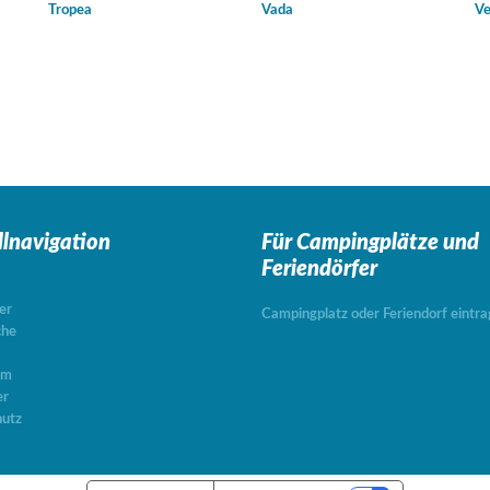
Tropea
Vada
Ve
llnavigation
Für Campingplätze
und
Feriendörfer
er
Campingplatz oder Feriendorf eintr
che
um
er
utz