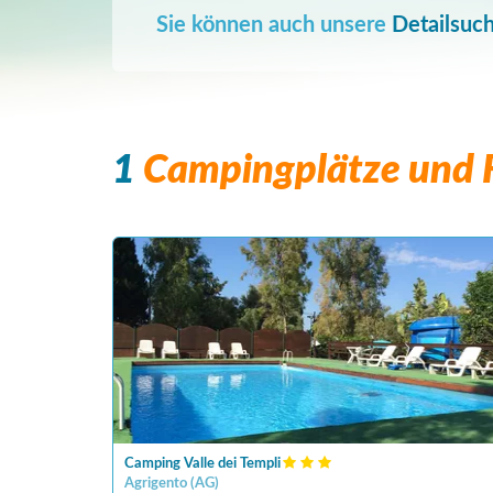
Sie können auch unsere
Detailsuc
1
Campingplätze und F
Camping Valle dei Templi
Agrigento
(
AG
)