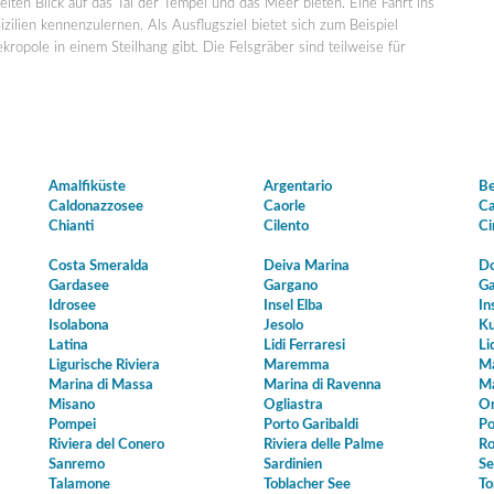
eiten Blick auf das Tal der Tempel und das Meer bieten. Eine Fahrt ins
izilien kennenzulernen. Als Ausflugsziel bietet sich zum Beispiel
ropole in einem Steilhang gibt. Die Felsgräber sind teilweise für
Amalfiküste
Argentario
Be
Caldonazzosee
Caorle
Ca
Chianti
Cilento
Ci
Costa Smeralda
Deiva Marina
Do
Gardasee
Gargano
Ga
Idrosee
Insel Elba
In
Isolabona
Jesolo
Ku
Latina
Lidi Ferraresi
Li
Ligurische Riviera
Maremma
Ma
Marina di Massa
Marina di Ravenna
Ma
Misano
Ogliastra
Or
Pompei
Porto Garibaldi
Po
Riviera del Conero
Riviera delle Palme
Ro
Sanremo
Sardinien
Se
Talamone
Toblacher See
To