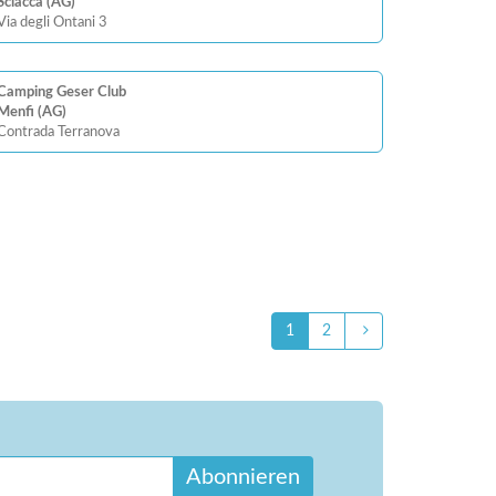
Sciacca (AG)
Via degli Ontani 3
Camping Geser Club
Menfi (AG)
Contrada Terranova
1
2
Abonnieren