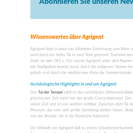
Abonnieren Sie unseren New
Wissenswertes über Agrigent
Agrigent liegt in etwa vier Kilometer Entfernung zum Meer 
wird durch ein tiefes Tal in zwei Teile getrennt. Touristen 
Stadt. Im Jahr 582 v. Chr. wurde Agrigent unter dem Namen
das Stadtgebiet bereits zuvor durch die indigenen Sikaner be
jedoch sind durch das mediterrane Klima die Sommermonate 
Archäologische Highlights in und um Agrigent
Das
Tal der Tempel
zählt zu den wichtigsten Sehenswürdigkeit
griechischer Zeit steht hier der große Concordiatempel. Der
seiner Zeit und ist von weither sichtbar. Zwischen dem Tal d
Museum, das eine sehr große Sammlung antiker Vasen, Skulp
von der Bronze- bis in die Römische Kaiserzeit.
Die Altstadt von Agrigent lädt zu einem Schaufensterbummel 