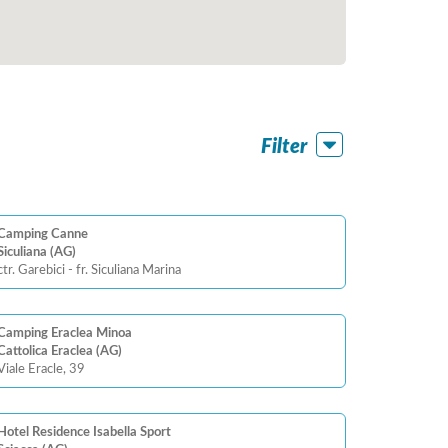
Filter
Camping Canne
Siculiana (AG)
ctr. Garebici - fr. Siculiana Marina
Camping Eraclea Minoa
Cattolica Eraclea (AG)
Viale Eracle, 39
Hotel Residence Isabella Sport