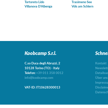
Tortoreto Lido
Trasimeno See
Villanova D'Albenga
Völs am Schlern
Koobcamp S.r.l.
Schne
C.so Duca degli Abruzzi, 2
Kontakt
10128
Torino
(TO)
-
Italy
Newslett
Telefon:
+39 011 358 0012
Detailsu
info@koobcamp.com
Über uns
Impress
VAT-ID: IT10628300013
Disclaim
Datensch