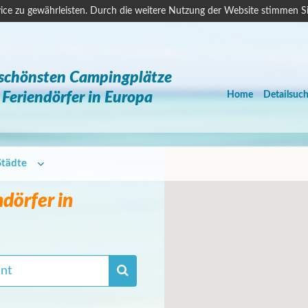
ice zu gewährleisten. Durch die weitere Nutzung der Website stimmen S
 schönsten Campingplätze
Feriendörfer in Europa
Home
Detailsuc
Städte
dörfer in