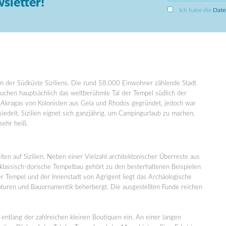
sletter!
Ich habe die
Date
an der Südküste Siziliens. Die rund 58.000 Einwohner zählende Stadt
besuchen hauptsächlich das weltberühmte Tal der Tempel südlich der
 Akragas von Kolonisten aus Gela und Rhodos gegründet, jedoch war
siedelt. Sizilien eignet sich ganzjährig, um Campingurlaub zu machen,
sehr heiß.
en auf Sizilien. Neben einer Vielzahl architektonischer Überreste aus
 klassisch-dorische Tempelbau gehört zu den besterhaltenen Beispielen
er Tempel und der Innenstadt von Agrigent liegt das Archäologische
turen und Bauornamentik beherbergt. Die ausgestellten Funde reichen
entlang der zahlreichen kleinen Boutiquen ein. An einer langen