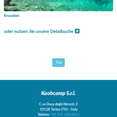
Kroatien
oder nutzen Sie unsere Detailsuche
Top
Koobcamp S.r.l.
C.so Duca degli Abruzzi, 2
10128
Torino
(TO)
-
Italy
Telefon:
+39 011 358 0012