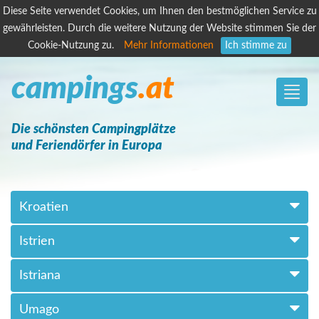
Diese Seite verwendet Cookies, um Ihnen den bestmöglichen Service zu
gewährleisten. Durch die weitere Nutzung der Website stimmen Sie der
Cookie-Nutzung zu.
Mehr Informationen
Ich stimme zu
campings
.at
Toggle
naviga
Die schönsten Campingplätze
und Feriendörfer in Europa
Kroatien
Istrien
Istriana
Umago