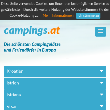
Diese Seite verwendet Cookies, um Ihnen den bestmöglichen Service zu
gewährleisten. Durch die weitere Nutzung der Website stimmen Sie der
Cookie-Nutzung zu.
Mehr Informationen
Ich stimme zu
campings
.at
Toggle
naviga
Die schönsten Campingplätze
und Feriendörfer in Europa
Kroatien
Istrien
Istriana
Vrsar