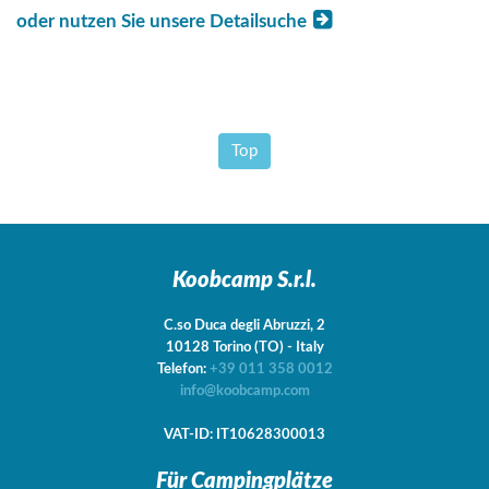
oder nutzen Sie unsere Detailsuche
Top
Koobcamp S.r.l.
C.so Duca degli Abruzzi, 2
10128
Torino
(TO)
-
Italy
Telefon:
+39 011 358 0012
info@koobcamp.com
VAT-ID: IT10628300013
Für Campingplätze