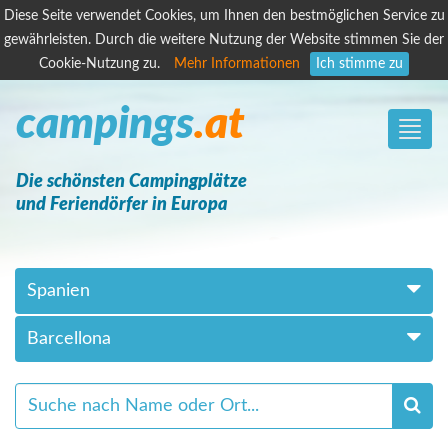
Diese Seite verwendet Cookies, um Ihnen den bestmöglichen Service zu
gewährleisten. Durch die weitere Nutzung der Website stimmen Sie der
Cookie-Nutzung zu.
Mehr Informationen
Ich stimme zu
campings
.at
Toggle
naviga
Die schönsten Campingplätze
und Feriendörfer in Europa
Spanien
Barcellona