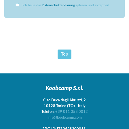
Ich habe die
Datenschutzerklärung
gelesen und akzeptiert.
Top
Koobcamp S.r.l.
C.so Duca degli Abruzzi, 2
10128
Torino
(TO)
-
Italy
Telefon:
+39 011 358 0012
info@koobcamp.com