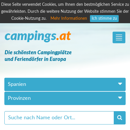
Diese Seite verwendet Cookies, um Ihnen den bestmöglichen Service zu
gewährleisten. Durch die weitere Nutzung der Website stimmen Sie der
Cookie-Nutzung zu.
Mehr Informationen
Ich stimme zu
campings
.at
Toggle
naviga
Die schönsten Campingplätze
und Feriendörfer in Europa
Spanien
Provinzen