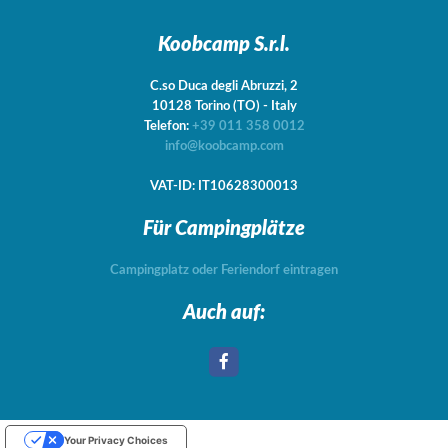
Koobcamp S.r.l.
C.so Duca degli Abruzzi, 2
10128
Torino
(TO)
-
Italy
Telefon:
+39 011 358 0012
info@koobcamp.com
VAT-ID: IT10628300013
Für Campingplätze
Campingplatz oder Feriendorf eintragen
Auch auf:
Your Privacy Choices