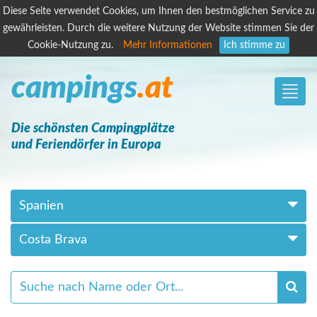
Diese Seite verwendet Cookies, um Ihnen den bestmöglichen Service zu
gewährleisten. Durch die weitere Nutzung der Website stimmen Sie der
Cookie-Nutzung zu.
Mehr Informationen
Ich stimme zu
campings
.at
Toggle
naviga
Die schönsten Campingplätze
und Feriendörfer in Europa
Spanien
Costa Brava