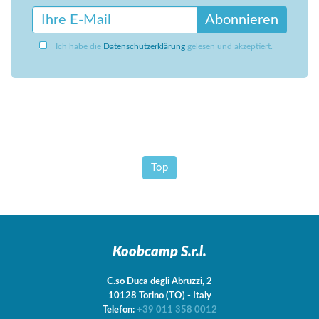
Abonnieren
Ich habe die
Datenschutzerklärung
gelesen und akzeptiert.
Top
Koobcamp S.r.l.
C.so Duca degli Abruzzi, 2
10128
Torino
(TO)
-
Italy
Telefon:
+39 011 358 0012