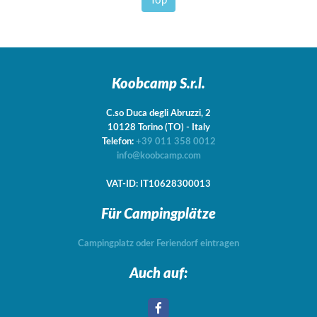
Top
Koobcamp S.r.l.
C.so Duca degli Abruzzi, 2
10128
Torino
(TO)
-
Italy
Telefon:
+39 011 358 0012
info@koobcamp.com
VAT-ID: IT10628300013
Für Campingplätze
Campingplatz oder Feriendorf eintragen
Auch auf: