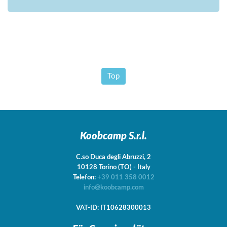
Top
Koobcamp S.r.l.
C.so Duca degli Abruzzi, 2
10128
Torino
(TO)
-
Italy
Telefon:
+39 011 358 0012
info@koobcamp.com
VAT-ID: IT10628300013