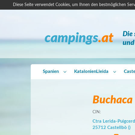
Diese Seite verwendet Cookies, um Ihnen den bestmöglichen Serv
Die
campings
.at
und 
Spanien
Katalonien
Lleida
Caste
Buchaca
CIN:
Ctra Lerida-Puigcer
25712 Castellbò ()