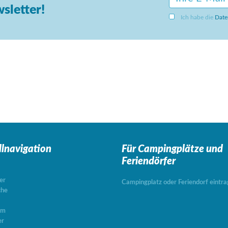
sletter!
Ich habe die
Date
llnavigation
Für Campingplätze
und
Feriendörfer
er
Campingplatz oder Feriendorf eintr
che
um
er