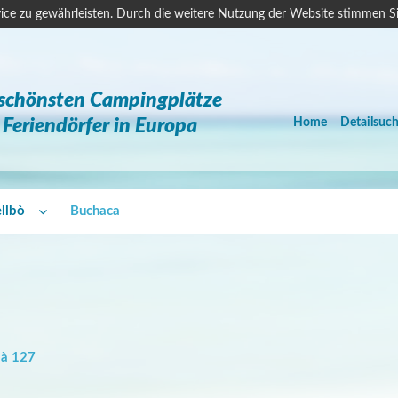
ice zu gewährleisten. Durch die weitere Nutzung der Website stimmen S
 schönsten Campingplätze
Feriendörfer in Europa
Home
Detailsuc
llbò
Buchaca
dà 127