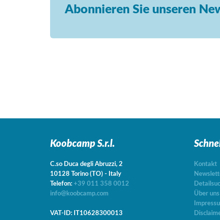
Abonnieren Sie unseren New
Koobcamp S.r.l.
Schne
C.so Duca degli Abruzzi, 2
Kontakt
10128
Torino
(TO)
-
Italy
Newslett
Telefon:
+39 011 358 0012
Detailsu
info@koobcamp.com
Über uns
Impress
VAT-ID: IT10628300013
Disclaim