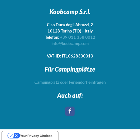
Koobcamp S.r.l.
C.so Duca degli Abruzzi, 2
10128
Torino
(TO)
-
Italy
Telefon:
+39 011 358 0012
info@koobcamp.com
VAT-ID: IT10628300013
Für Campingplätze
Campingplatz oder Feriendorf eintragen
Auch auf:
Your Privacy Choices