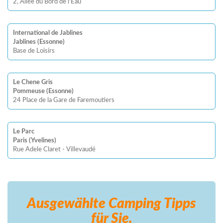
2, Alléè du Bord de l'Eau
International de Jablines
Jablines (Essonne)
Base de Loisirs
Le Chene Gris
Pommeuse (Essonne)
24 Place de la Gare de Faremoutiers
Le Parc
Paris (Yvelines)
Rue Adele Claret - Villevaudé
Ausgewählte Camping
Tipps
für Sie.