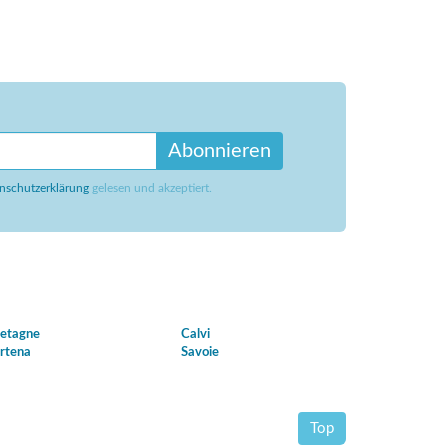
Abonnieren
nschutzerklärung
gelesen und akzeptiert.
etagne
Calvi
rtena
Savoie
Top