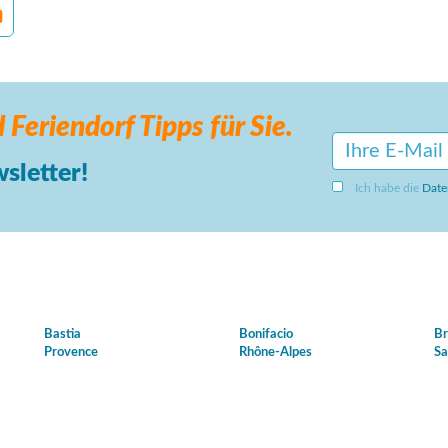
 Feriendorf
Tipps für Sie.
sletter!
Ich habe die
Date
Bastia
Bonifacio
Br
Provence
Rhône-Alpes
Sa