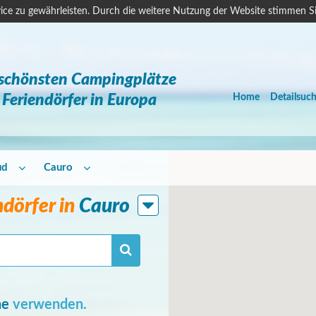
ice zu gewährleisten. Durch die weitere Nutzung der Website stimmen S
 schönsten Campingplätze
Feriendörfer in Europa
Home
Detailsuc
ud
Cauro
dörfer in
Cauro
he
verwenden.