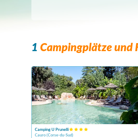
1
Campingplätze und F
Camping U Prunelli
Cauro
(
Corse-du-Sud
)