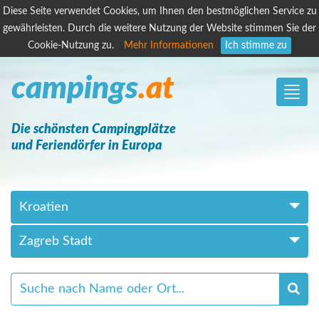
Diese Seite verwendet Cookies, um Ihnen den bestmöglichen Service zu
gewährleisten. Durch die weitere Nutzung der Website stimmen Sie der
Cookie-Nutzung zu.
Mehr Informationen
Ich stimme zu
campings
.at
Toggle
naviga
Die schönsten Campingplätze
und Feriendörfer in Europa
Kroatien
Zagreb Stadt