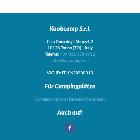
Koobcamp S.r.l.
C.so Duca degli Abruzzi, 2
10128
Torino
(TO)
-
Italy
Telefon:
+39 011 358 0012
info@koobcamp.com
VAT-ID: IT10628300013
Für Campingplätze
Campingplatz oder Feriendorf eintragen
Auch auf: