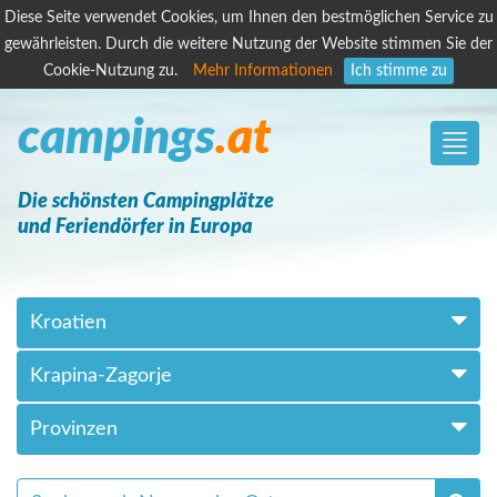
Diese Seite verwendet Cookies, um Ihnen den bestmöglichen Service zu
gewährleisten. Durch die weitere Nutzung der Website stimmen Sie der
Cookie-Nutzung zu.
Mehr Informationen
Ich stimme zu
campings
.at
Toggle
naviga
Die schönsten Campingplätze
und Feriendörfer in Europa
Kroatien
Krapina-Zagorje
Provinzen