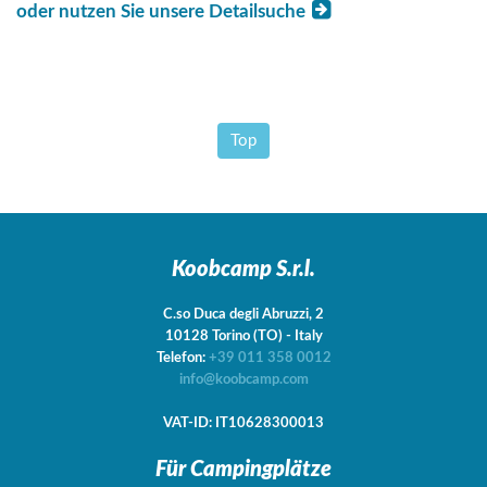
oder nutzen Sie unsere Detailsuche
Top
Koobcamp S.r.l.
C.so Duca degli Abruzzi, 2
10128
Torino
(TO)
-
Italy
Telefon:
+39 011 358 0012
info@koobcamp.com
VAT-ID: IT10628300013
Für Campingplätze