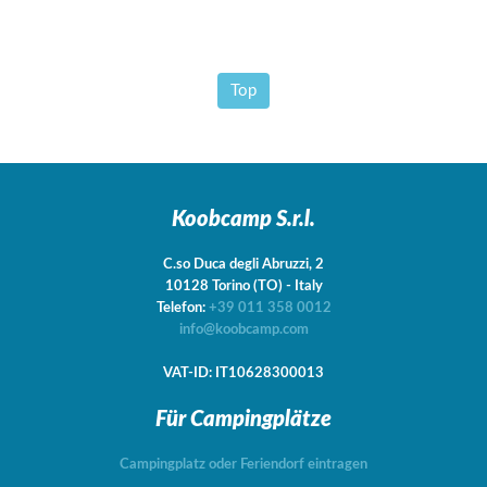
Top
Koobcamp S.r.l.
C.so Duca degli Abruzzi, 2
10128
Torino
(TO)
-
Italy
Telefon:
+39 011 358 0012
info@koobcamp.com
VAT-ID: IT10628300013
Für Campingplätze
Campingplatz oder Feriendorf eintragen