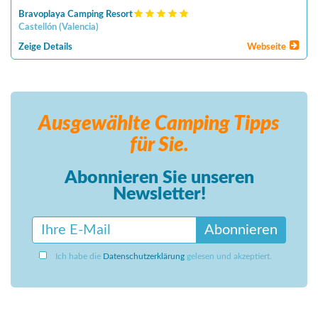
Bravoplaya Camping Resort
Castellón
(
Valencia
)
Zeige Details
Webseite
Ausgewählte Camping
Tipps
für Sie.
Abonnieren Sie unseren
Newsletter!
Abonnieren
Ich habe die
Datenschutzerklärung
gelesen und akzeptiert.