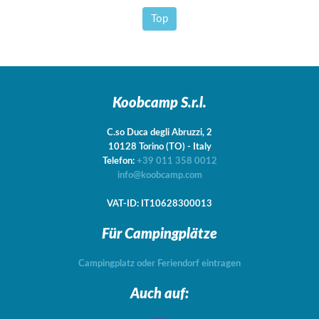
Top
Koobcamp S.r.l.
C.so Duca degli Abruzzi, 2
10128
Torino
(TO)
-
Italy
Telefon:
+39 011 358 0012
info@koobcamp.com
VAT-ID: IT10628300013
Für Campingplätze
Campingplatz oder Feriendorf eintragen
Auch auf: