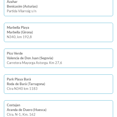
Azahar
Benicasim (Asturias)
Partida Vilarroig s/n
Marbella Playa
Marbella (Girona)
N340, km 192,8
Pico Verde
Valencia de Don Juan (Segovia)
Carretera Mayorga Astorga. Km 27,6
Park Playa Barà
Roda de Barà (Tarragona)
Ctra N340 km 1183
Costajan
Aranda de Duero (Huesca)
Ctra. N-1, Km. 162