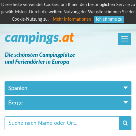
Diese Seite verwendet Cookies, um Ihnen den bestmöglichen Service zu
gewährleisten. Durch die weitere Nutzung der Website stimmen Sie der
Cookie-Nutzung zu.
Mehr Informationen
Ich stimme zu
campings
.at
Toggle
naviga
Die schönsten Campingplätze
und Feriendörfer in Europa
Spanien
Berge