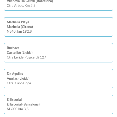
Vilanova i la Geltrú (Barcelona)
Ctra Arboç, Km 2,5
Marbella Playa
Marbella (Girona)
N340, km 192,8
Buchaca
Castellbò (Lleida)
Ctra Lerida-Puigcerdà 127
De Aguilas
Aguilas (Lleida)
Ctra. Cabo Cope
El Escorial
El Escorial (Barcelona)
M-600 km 3,5