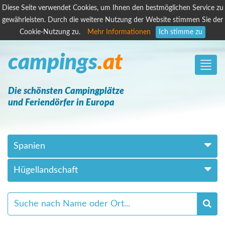
Diese Seite verwendet Cookies, um Ihnen den bestmöglichen Service zu
gewährleisten. Durch die weitere Nutzung der Website stimmen Sie der
Cookie-Nutzung zu.
Mehr Informationen
Ich stimme zu
campings
.at
Toggle
naviga
Die schönsten Campingplätze
und Feriendörfer in Europa
Spanien
Hügellandschaft