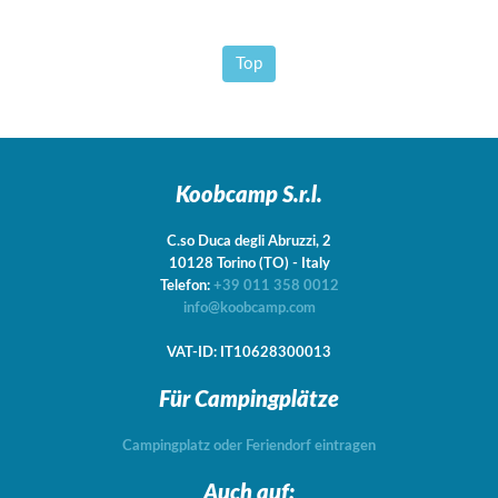
Top
Koobcamp S.r.l.
C.so Duca degli Abruzzi, 2
10128
Torino
(TO)
-
Italy
Telefon:
+39 011 358 0012
info@koobcamp.com
VAT-ID: IT10628300013
Für Campingplätze
Campingplatz oder Feriendorf eintragen
Auch auf: