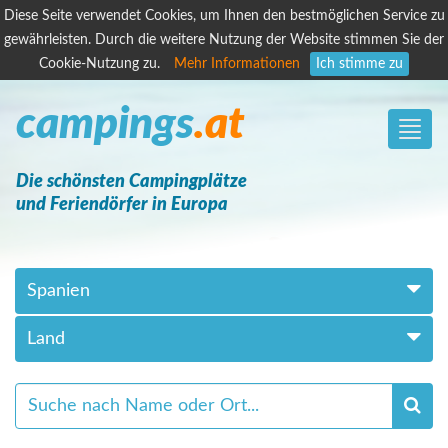
Diese Seite verwendet Cookies, um Ihnen den bestmöglichen Service zu
gewährleisten. Durch die weitere Nutzung der Website stimmen Sie der
Cookie-Nutzung zu.
Mehr Informationen
Ich stimme zu
campings
.at
Toggle
naviga
Die schönsten Campingplätze
und Feriendörfer in Europa
Spanien
Land