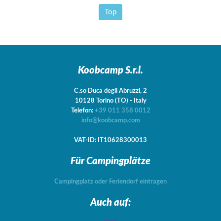
Top
Koobcamp S.r.l.
C.so Duca degli Abruzzi, 2
10128
Torino
(TO)
-
Italy
Telefon:
+39 011 358 0012
info@koobcamp.com
VAT-ID: IT10628300013
Für Campingplätze
Campingplatz oder Feriendorf eintragen
Auch auf: