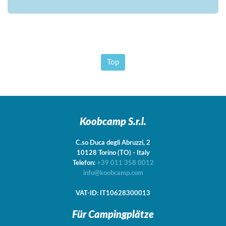
Top
Koobcamp S.r.l.
C.so Duca degli Abruzzi, 2
10128
Torino
(TO)
-
Italy
Telefon:
+39 011 358 0012
info@koobcamp.com
VAT-ID: IT10628300013
Für Campingplätze