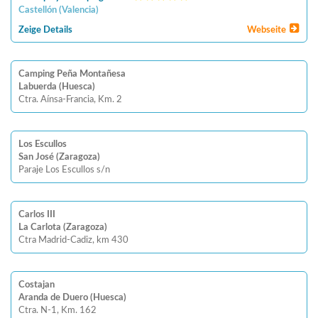
Castellón
(
Valencia
)
Zeige Details
Webseite
Camping Peña Montañesa
Labuerda (Huesca)
Ctra. Aínsa-Francia, Km. 2
Los Escullos
San José (Zaragoza)
Paraje Los Escullos s/n
Carlos III
La Carlota (Zaragoza)
Ctra Madrid-Cadiz, km 430
Costajan
Aranda de Duero (Huesca)
Ctra. N-1, Km. 162