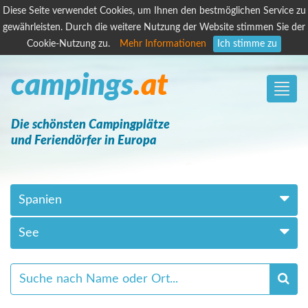
Diese Seite verwendet Cookies, um Ihnen den bestmöglichen Service zu
gewährleisten. Durch die weitere Nutzung der Website stimmen Sie der
Cookie-Nutzung zu.
Mehr Informationen
Ich stimme zu
campings
.at
Toggle
naviga
Die schönsten Campingplätze
und Feriendörfer in Europa
Spanien
See