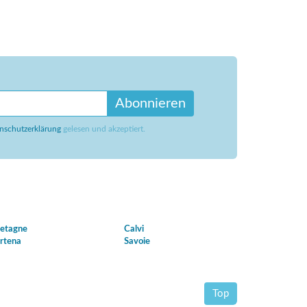
Abonnieren
nschutzerklärung
gelesen und akzeptiert.
etagne
Calvi
rtena
Savoie
Top