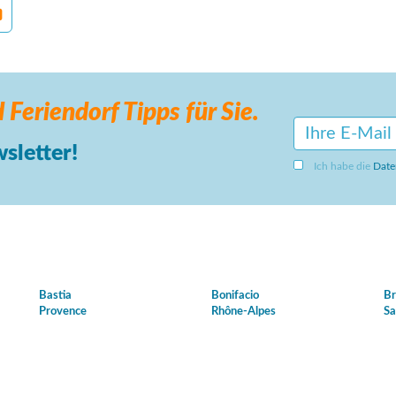
 Feriendorf
Tipps für Sie.
sletter!
Ich habe die
Date
Bastia
Bonifacio
Br
Provence
Rhône-Alpes
Sa