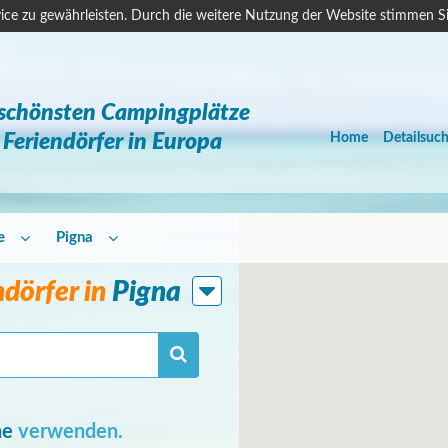
ice zu gewährleisten. Durch die weitere Nutzung der Website stimmen S
 schönsten Campingplätze
Feriendörfer in Europa
Home
Detailsuc
e
Pigna
dörfer in
Pigna
he
verwenden.