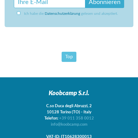
Abonnieren
Ich habe die
Datenschutzerklärung
gelesen und akzeptiert.
Top
Koobcamp S.r.l.
C.so Duca degli Abruzzi, 2
10128
Torino
(TO)
-
Italy
Telefon:
+39 011 358 0012
info@koobcamp.com
VAT-ID: IT10628300013