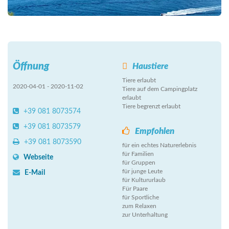
Öffnung
Haustiere
Tiere erlaubt
2020-04-01 - 2020-11-02
Tiere auf dem Campingplatz
erlaubt
Tiere begrenzt erlaubt
+39 081 8073574
+39 081 8073579
Empfohlen
+39 081 8073590
für ein echtes Naturerlebnis
für Familien
Webseite
für Gruppen
für junge Leute
E-Mail
für Kultururlaub
Für Paare
für Sportliche
zum Relaxen
zur Unterhaltung