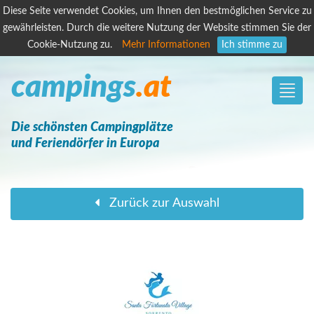
Diese Seite verwendet Cookies, um Ihnen den bestmöglichen Service zu
gewährleisten. Durch die weitere Nutzung der Website stimmen Sie der
Cookie-Nutzung zu.
Mehr Informationen
Ich stimme zu
campings
.at
Toggle
naviga
Die schönsten Campingplätze
und Feriendörfer in Europa
Zurück zur Auswahl