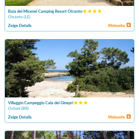
Baia dei Micenei Camping Resort Otranto
Otranto
(
LE
)
Zeige Details
Webseite
Villaggio Campeggio Cala dei Ginepri
Ostuni
(
BR
)
Zeige Details
Webseite