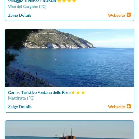
Villaggio Turistico Calenella
Vico del Gargano
(
FG
)
Zeige Details
Webseite
Centro Turistico Fontana delle Rose
Mattinata
(
FG
)
Zeige Details
Webseite