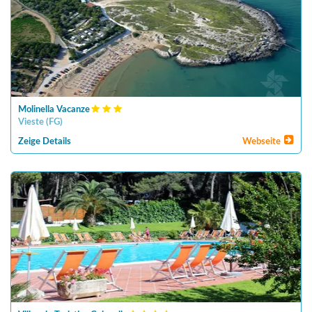
Molinella Vacanze
Vieste
(
FG
)
Zeige Details
Webseite