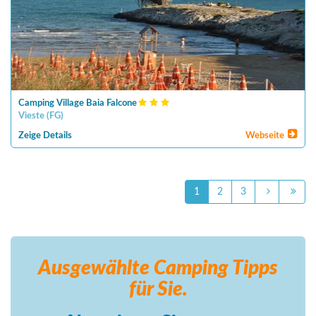
Camping Village Baia Falcone
Vieste
(
FG
)
Zeige Details
Webseite
1
2
3
Ausgewählte Camping
Tipps
für Sie.