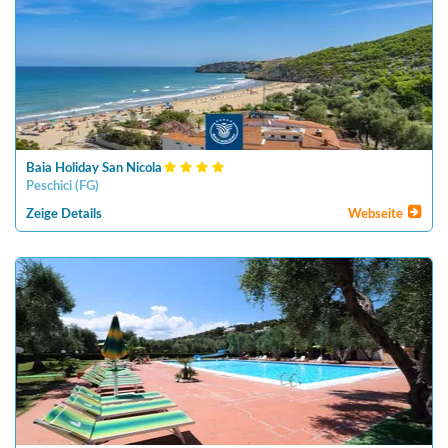
Baia Holiday San Nicola
Peschici
(
FG
)
Zeige Details
Webseite