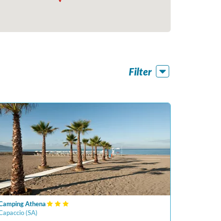
Filter
Camping Athena
Capaccio
(
SA
)