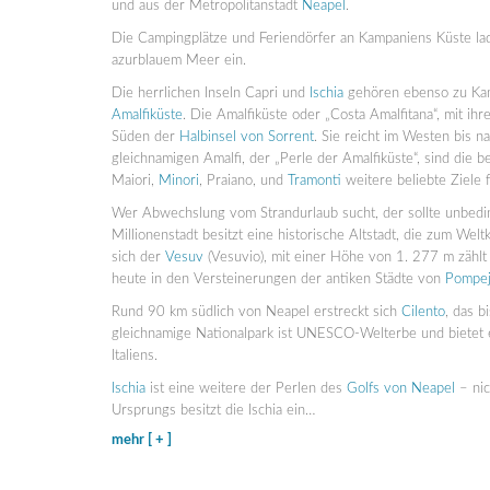
und aus der Metropolitanstadt
Neapel
.
Die Campingplätze und Feriendörfer an Kampaniens Küste la
azurblauem Meer ein.
Die herrlichen Inseln Capri und
Ischia
gehören ebenso zu Kam
Amalfiküste
. Die Amalfiküste oder „Costa Amalfitana“, mit ihr
Süden der
Halbinsel von Sorrent
. Sie reicht im Westen bis 
gleichnamigen Amalfi, der „Perle der Amalfiküste“, sind die b
Maiori,
Minori
, Praiano, und
Tramonti
weitere beliebte Ziele 
Wer Abwechslung vom Strandurlaub sucht, der sollte unbedi
Millionenstadt besitzt eine historische Altstadt, die zum W
sich der
Vesuv
(Vesuvio), mit einer Höhe von 1. 277 m zählt e
heute in den Versteinerungen der antiken Städte von
Pompej
Rund 90 km südlich von Neapel erstreckt sich
Cilento
, das b
gleichnamige Nationalpark ist UNESCO-Welterbe und bietet e
Italiens.
Ischia
ist eine weitere der Perlen des
Golfs von Neapel
– nic
Ursprungs besitzt die Ischia ein
…
mehr [ + ]