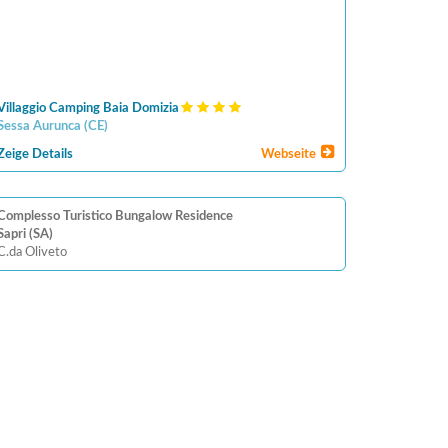
Villaggio Camping Baia Domizia
Sessa Aurunca
(
CE
)
Zeige Details
Webseite
Complesso Turistico Bungalow Residence
Sapri (SA)
C.da Oliveto