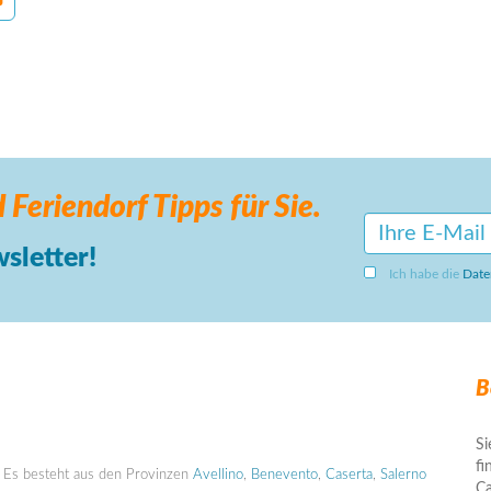
 Feriendorf
Tipps für Sie.
sletter!
Ich habe die
Date
B
Si
fi
s. Es besteht aus den Provinzen
Avellino
,
Benevento
,
Caserta
,
Salerno
Ca