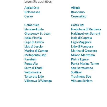
Lesen Sie auch über:
Adriaküste
Albinia
Bolsenasee
Bracciano
Cervo
Cesenatico
Comer See
Costa Rei
Etruskerküste
Fondotoce di Verbania
Gressoney St. Jean
Halbinsel von Sorrent
Isola d'Ischia
Isola di Capraia
Lago di Levico
Lago Maggiore
Lido di Jesolo
Lido di Pomposa
Marina di Campo
Marina di Grosseto
Metaponto Lido
Milano Marittima
Paestum
Pietra Ligure
Punta Ala
Punta Marina Terme
Salto di Fondi
San Bartolomeo
Sottomarina
Südtirol
Tortoreto Lido
Trasimeno See
Villanova D'Albenga
Völs am Schlern