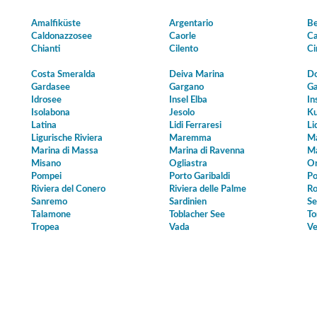
Amalfiküste
Argentario
Be
Caldonazzosee
Caorle
Ca
Chianti
Cilento
Ci
Costa Smeralda
Deiva Marina
Do
Gardasee
Gargano
Ga
Idrosee
Insel Elba
In
Isolabona
Jesolo
Ku
Latina
Lidi Ferraresi
Li
Ligurische Riviera
Maremma
Ma
Marina di Massa
Marina di Ravenna
Ma
Misano
Ogliastra
Or
Pompei
Porto Garibaldi
Po
Riviera del Conero
Riviera delle Palme
Ro
Sanremo
Sardinien
Se
Talamone
Toblacher See
To
Tropea
Vada
Ve