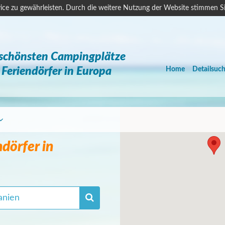
ice zu gewährleisten. Durch die weitere Nutzung der Website stimmen S
 schönsten Campingplätze
Feriendörfer in Europa
Home
Detailsuc
dörfer in