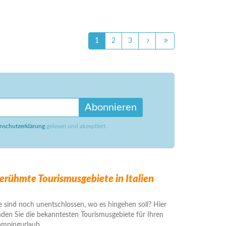
1
2
3
Abonnieren
nschutzerklärung
gelesen und akzeptiert.
erühmte Tourismusgebiete in Italien
e sind noch unentschlossen, wo es hingehen soll? Hier
nden Sie die bekanntesten Tourismusgebiete für Ihren
mpingurlaub.