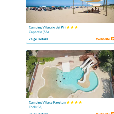
Camping Villaggio dei Pini
Capaccio
(
SA
)
Zeige Details
Webseite
Camping Village Paestum
Eboli
(
SA
)