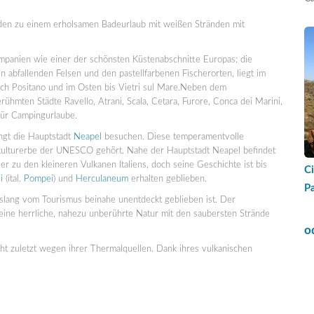
den zu einem erholsamen Badeurlaub mit weißen Stränden mit
panien wie einer der schönsten Küstenabschnitte Europas: die
en abfallenden Felsen und den pastellfarbenen Fischerorten, liegt im
nach Positano und im Osten bis Vietri sul Mare.Neben dem
erühmten Städte Ravello, Atrani, Scala, Cetara, Furore, Conca dei Marini,
für Campingurlaube.
ngt die Hauptstadt
Neapel
besuchen. Diese temperamentvolle
eltkulturerbe der UNESCO gehört. Nahe der Hauptstadt Neapel befindet
r zu den kleineren Vulkanen Italiens, doch seine Geschichte ist bis
Ci
i
(ital.
Pompei
) und
Herculaneum
erhalten geblieben.
P
islang vom Tourismus beinahe unentdeckt geblieben ist. Der
ine herrliche, nahezu unberührte Natur mit den saubersten Strände
o
ht zuletzt wegen ihrer Thermalquellen. Dank ihres vulkanischen