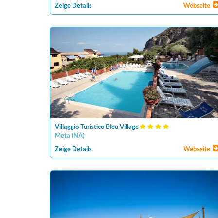
Zeige Details
Webseite
Villaggio Turistico Bleu Village
Meta
(
NA
)
Zeige Details
Webseite