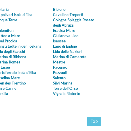
llaria
Bibione
poliveri Isola d'Elba
Cavallino-Treporti
nque Terre
Cologna Spiaggia Roseto
degli Abruzzi
lomiten
Eraclea Mare
tteo a Mare
Giulianova Lido
sel Procida
Iseosee
nststädte in der Toskana
Lago di Endine
do degli Scacchi
Lido delle Nazioni
rina di Bibbona
Marina di Camerota
rina Romea
Mestre
tasee
Pacengo
rtoferraio Isola d'Elba
Pozzuoli
solina Mare
Salento
en des Trentino
Silvi Marina
rre Canne
Torre dell'Orso
rsilia
Vignale Riotorto
Top