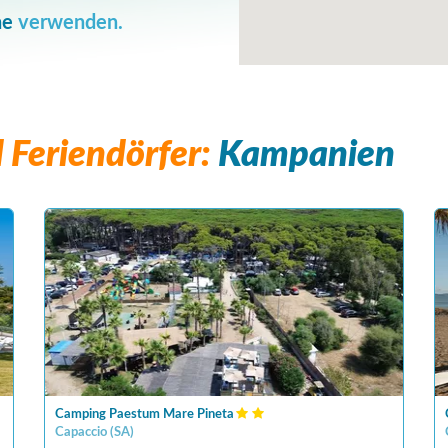
he
verwenden.
Feriendörfer:
Kampanien
Camping Paestum Mare Pineta
Capaccio
(
SA
)