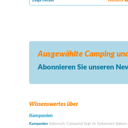
Zeige Details
Webseite
Ausgewählte Camping
und
Abonnieren Sie unseren New
Wissenswertes über
Kampanien
Kampanien
(italiensch: Campania) liegt im Südwesten Italien