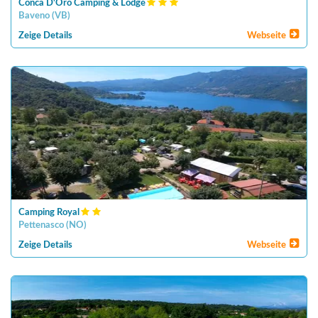
Conca D'Oro Camping & Lodge
Baveno
(
VB
)
Zeige Details
Webseite
Camping Royal
Pettenasco
(
NO
)
Zeige Details
Webseite