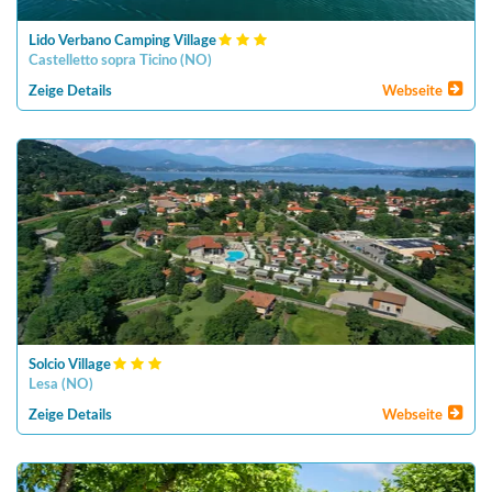
Lido Verbano Camping Village
Castelletto sopra Ticino
(
NO
)
Zeige Details
Webseite
Solcio Village
Lesa
(
NO
)
Zeige Details
Webseite