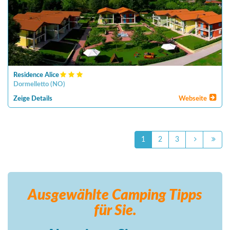
Residence Alice
Dormelletto
(
NO
)
Zeige Details
Webseite
1
2
3
Ausgewählte Camping
Tipps
für Sie.