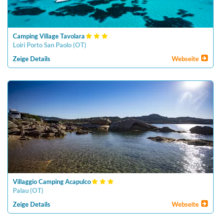
Camping Village Tavolara
Loiri Porto San Paolo
(
OT
)
Zeige Details
Webseite
Villaggio Camping Acapulco
Palau
(
OT
)
Zeige Details
Webseite