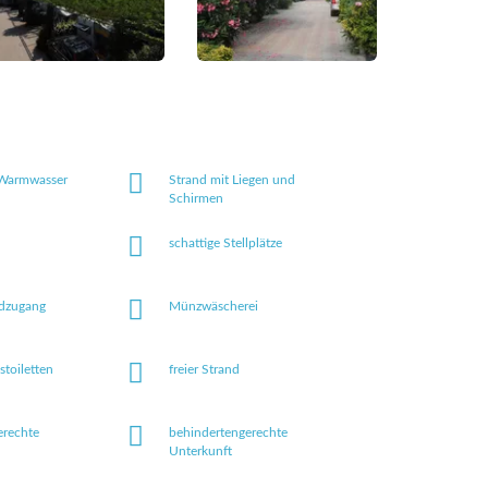
 Warmwasser
Strand mit Liegen und
Schirmen
schattige Stellplätze
ndzugang
Münzwäscherei
toiletten
freier Strand
erechte
behindertengerechte
Unterkunft