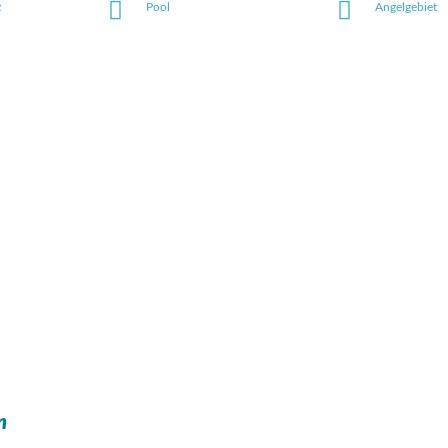
z
Pool
Angelgebiet
n