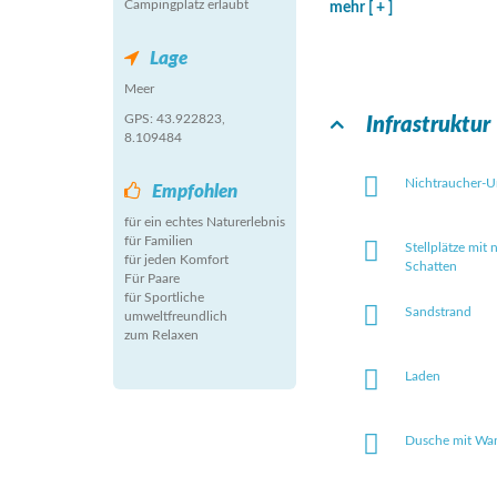
Campingplatz erlaubt
mehr [ + ]
Lage
Meer
GPS: 43.922823,
Infrastruktur
8.109484
Nichtraucher-U
Empfohlen
für ein echtes Naturerlebnis
für Familien
Stellplätze mit 
für jeden Komfort
Schatten
Für Paare
für Sportliche
Sandstrand
umweltfreundlich
zum Relaxen
Laden
Dusche mit Wa