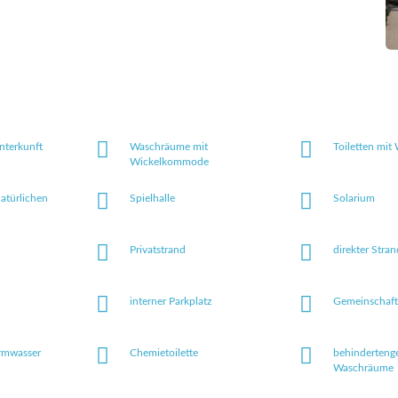
nterkunft
Waschräume mit
Toiletten mit
Wickelkommode
natürlichen
Spielhalle
Solarium
Privatstrand
direkter Stra
interner Parkplatz
Gemeinschafts
rmwasser
Chemietoilette
behinderteng
Waschräume