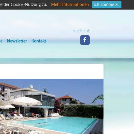
ie der Cookie-Nutzung zu.
Mehr Informationen
Ich stimme zu
Auch auf:
he
Newsletter
Kontakt