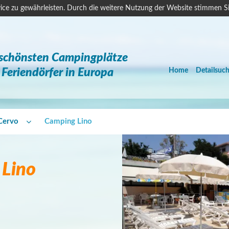
ice zu gewährleisten. Durch die weitere Nutzung der Website stimmen S
 schönsten Campingplätze
Feriendörfer in Europa
Home
Detailsuc
Cervo
Camping Lino
Lino