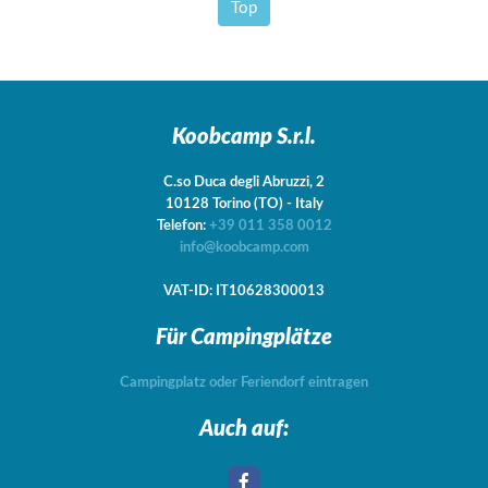
Top
Koobcamp S.r.l.
C.so Duca degli Abruzzi, 2
10128
Torino
(TO)
-
Italy
Telefon:
+39 011 358 0012
info@koobcamp.com
VAT-ID: IT10628300013
Für Campingplätze
Campingplatz oder Feriendorf eintragen
Auch auf: