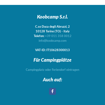
Koobcamp S.r.l.
C.so Duca degli Abruzzi, 2
10128
Torino
(TO)
-
Italy
Telefon:
+39 011 358 0012
info@koobcamp.com
VAT-ID: IT10628300013
Für Campingplätze
Campingplatz oder Feriendorf eintragen
Auch auf: