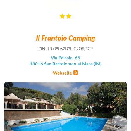
Il Frantoio Camping
CIN: IT008052B3HG9ORDCR
Via Pairola, 65
18016 San Bartolomeo al Mare (IM)
Webseite